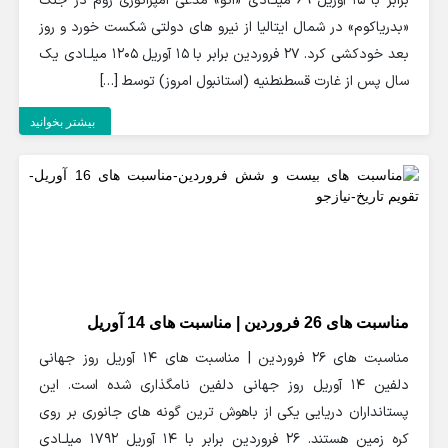
برابر با 15 آوریل 69 میلـادی «اتو» مدعی امپراتوری روم در جنگ
«بدریاکوم» در شمال ایتالیا از نیرو های دولتی شکست خورد و روز
بعد خودکشی کرد. 27 فروردین برابر با 15 آوریل 1205 میلـادی یک
سال پس از غارت قسطنطنیه (استانبول امروز) توسط […]
بیشتر بخوانید
مناسبت های 26 فروردین | مناسبت های 14 آوریل
مناسبت های 26 فروردین | مناسبت های 14 آوریل روز جهانی
دلفین 14 آوریل روز جهانی دلفین نامگذاری شده است. این
پستانداران دریایی یکی از باهوش ترین گونه های جانوری بر روی
کره زمین هستند. 26 فروردین برابر با 14 آوریل 1792 میلـادی