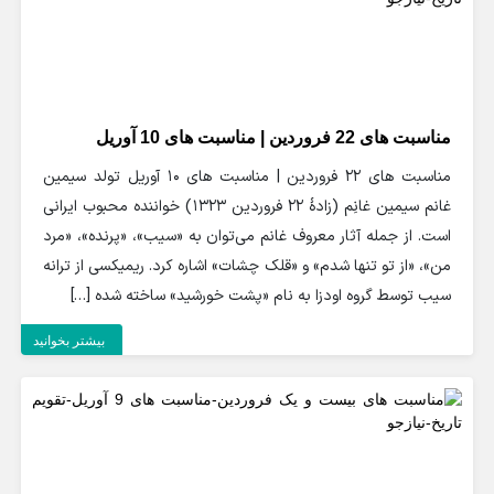
مناسبت های 22 فروردین | مناسبت های 10 آوریل
مناسبت های 22 فروردین | مناسبت های 10 آوریل تولد سیمین
غانم سیمین غانِم (زادهٔ ۲۲ فروردین ۱۳۲۳) خواننده محبوب ایرانی
است. از جمله آثار معروف غانم می‌توان به «سیب»، «پرنده»، «مرد
من»، «از تو تنها شدم» و «قلک چشات» اشاره کرد. ریمیکسی از ترانه
سیب توسط گروه اودزا به نام «پشت خورشید» ساخته شده‌ […]
بیشتر بخوانید