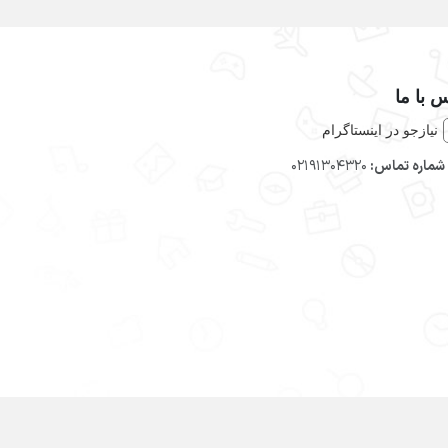
 با ما
نیازجو در اینستاگرام
شماره تماس:
02191304320