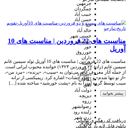
چرمهین
چمگردان
حبیب آباد
حسن آباد
حنا
خالد آباد
خمینی شهر
مناسبت های 22 فروردین | مناسبت های 10
خوانسار
خور
آوریل
خورزوق
داران
مناسبت های 22 فروردین | مناسبت های 10 آوریل تولد سیمین غانم
دامنه
سیمین غانِم (زادهٔ ۲۲ فروردین ۱۳۲۳) خواننده محبوب ایرانی است.
درچه
از جمله آثار معروف غانم می‌توان به «سیب»، «پرنده»، «مرد من»،
دستگرد
«از تو تنها شدم» و «قلک چشات» اشاره کرد. ریمیکسی از ترانه
دهاقان
سیب توسط گروه اودزا به نام «پشت خورشید» ساخته شده‌ […]
دهق
دولت آباد
بیشتر بخوانید
دیزیچه
رزوه
رضوانشهر
زاینده رود
زرن شهر
دریافت کد رهگیری مالیاتی
زواره
دانلود فایل لایه باز گرافیکی