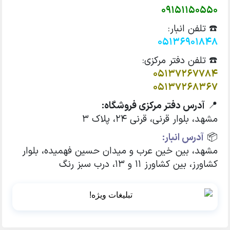
09151150550
☎️ تلفن انبار:
05136901848
☎️ تلفن دفتر مرکزی:
05137267784
05137268367
📍
آدرس دفتر مرکزی فروشگاه:
مشهد، بلوار قرنی، قرنی 24، پلاک 3
📦
آدرس انبار:
مشهد، بین خین عرب و میدان حسین فهمیده، بلوار
کشاورز، بین کشاورز 11 و 13، درب سبز رنگ