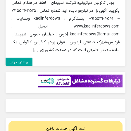
پودر کائولین میکرونیزه شرکت اسپیدان لطفا در هنگام تماس
بگویید آگهی را در نیازجو دیده اید. شماره تماس : 09155343525
– 09155344541 اینستاگرام : kaolinferdows وبسایت :
www.kaolinferdows.com ایمیل :
kaolinferdows@gmail.com آدرس : خراسان جنوبی، شهرستان
فردوس،شهرک صنعتی فردوس معرفی پودر کائولین کائولین یک
ماده معدنی طبیعی است که در صنعت کشاورزی […]
بیشتر بخوانید
ثبت آگهی خدمات ناخن