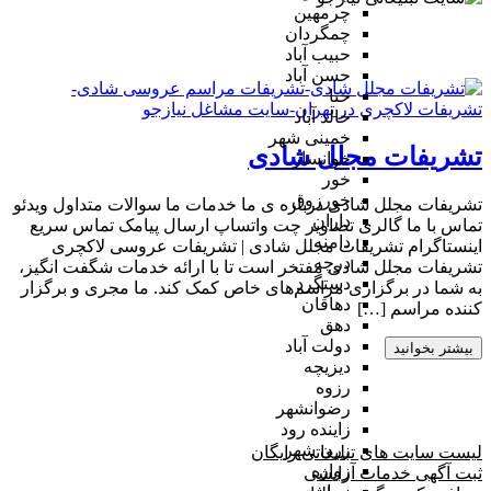
چرمهین
چمگردان
حبیب آباد
حسن آباد
حنا
خالد آباد
خمینی شهر
تشریفات مجلل شادی
خوانسار
خور
خورزوق
تشریفات مجلل شادی درباره ی ما خدمات ما سوالات متداول ویدئو
داران
تماس با ما گالری تصاویر چت واتساپ ارسال پیامک تماس سریع
دامنه
اینستاگرام تشریفات مجلل شادی | تشریفات عروسی لاکچری
درچه
تشریفات مجلل شادی مفتخر است تا با ارائه خدمات شگفت انگیز،
دستگرد
به شما در برگزاری مراسم‌های خاص کمک کند. ما مجری و برگزار
دهاقان
کننده مراسم […]
دهق
دولت آباد
بیشتر بخوانید
دیزیچه
رزوه
رضوانشهر
زاینده رود
زرن شهر
لیست سایت های تبلیغاتی رایگان
زواره
ثبت آگهی خدمات آرایشی