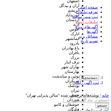
اصفهان
آران و بیدگل
صفحه اصلی
ابریشم
تعرفه تبلیغات
ابوزیدآباد
ثبت مینی سایت
اردستان
تبلیغات انبوه
اژیه
آگهی‌های ویژه
افوس
آگهی‌ها
انارک
مشاغل برتر
ایمانشهر
تقویم تاریخ
بادرود
باغ بهادران
بافران
برزک
برف انبار
بهاران شهر
بهارستان
بوئین و میاندشت
دسته‌بندی‌ها
پیربکران
ثبت اگهی رایگان
تودشک
تیران
جندق
خانه
/ نوشته‌های برچسب شده “سالن پذیرایی تهران”
جوزدان
جوشقان و کامو
جستجو
چادگان