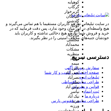
کوهپایه
گرگاب
گزبرخوار
گلپایگان
گلدشت
در سایت تبلیغاتی نیازجو کاربران مستقیما با هم تماس می‌گیرند و
گوگد
هیچ واسطه‌ای در این میان وجود ندارد، پس دقت فرمایید که در
لای بید
خرید و فروشِ شما نیازجو هیچ دخالتی نداشته و کاربران باید
مبارکه
خودشان جنبه‌های مختلف امنیتی را در نظر بگیرند.
مجلسی
محمدآباد
مشکات
منظریه
دسترسی سریع
مهاباد
میمه
سفارش رپورتاژ آگهی
نائین
صفحه اختصاصی کسب و کار شما
نجف آباد
تبلیغات انبوه
نصرآباد
طراحی سایت اقساطی
نطنز
قوانین و مقررات
نوش آباد
ثبت اینماد
نیاسر
درباره ما
نیک آباد
طراحی سایت : ققنوس پارس
هرند
ورزنه
ورنامخواست