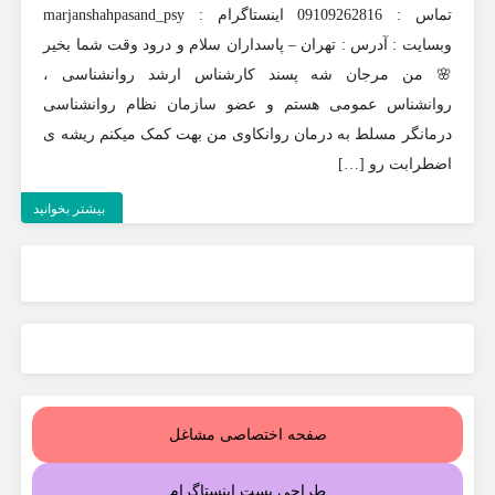
تماس : 09109262816 اینستاگرام : marjanshahpasand_psy
وبسایت : آدرس : تهران – پاسداران سلام و درود وقت شما بخیر
🌸 من مرجان شه پسند کارشناس ارشد روانشناسی ،
روانشناس عمومی هستم و عضو سازمان نظام روانشناسی
درمانگر مسلط به درمان روانکاوی من بهت کمک میکنم ریشه ی
اضطرابت رو […]
بیشتر بخوانید
صفحه اختصاصی مشاغل
طراحی پست اینستاگرام