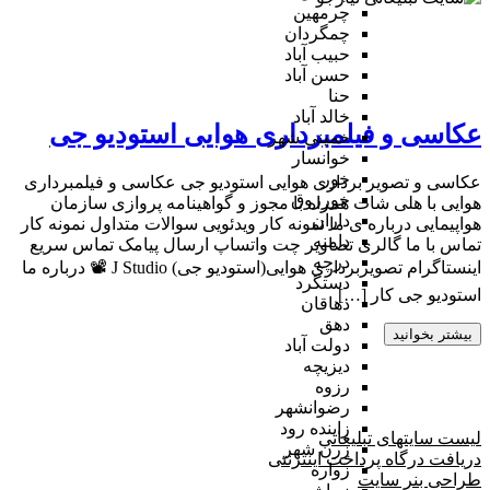
چرمهین
چمگردان
حبیب آباد
حسن آباد
حنا
خالد آباد
عکاسی و فیلمبرداری هوایی استودیو جی
خمینی شهر
خوانسار
خور
عکاسی و تصویر برداری هوایی استودیو جی عکاسی و فیلمبرداری
خورزوق
هوایی با هلی شات همراه با مجوز و گواهینامه پروازی سازمان
داران
هواپیمایی درباره ی ما نمونه کار ویدئویی سوالات متداول نمونه کار
دامنه
تماس با ما گالری تصاویر چت واتساپ ارسال پیامک تماس سریع
درچه
اینستاگرام تصویربرداری هوایی(استودیو جی) J Studio 📽 درباره ما
دستگرد
استودیو جی کار […]
دهاقان
دهق
بیشتر بخوانید
دولت آباد
دیزیچه
رزوه
رضوانشهر
زاینده رود
لیست سایتهای تبلیغاتی
زرن شهر
دریافت درگاه پرداخت اینترنتی
زواره
طراحی بنر سایت