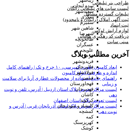
زیباشهر
طراحی بنر تبلیغاتی
سده لنجان
لیست سایت های تبلیغاتی رایگان
سفیدشهر
تبلیغات گسترده مشاغل
سگزی
ثبت آگهی املاک (رایگان و نامحدود)
سمیرم
ثبت اینماد
شاهین شهر
لوازم آرایش لوکس
شهرضا
دریافت کد رهگیری مالیاتی
طالخونچه
مینی سایت
عسگران
علویجه
آخرین مطالب وبلاگ
فرخی
فریدونشهر
فلاورجان
ابعاد کامیون جفت، کمپرسی، ۱۰ چرخ و تک | راهنمای کامل
فولادشهر
اندازه و ظرفیت انواع کامیون
قمصر
راهنمای جامع استفاده از محصولات عطاری آریا برای سلامت
قهجاورستان
و زیبایی
قهدیرجان
لیست مراکز تعویض پلاک استان اردبیل | آدرس، تلفن و نوبت
کاشان
دهی
کرکوند
لیست تعویض پلاک استان اصفهان
کلیشاد و سودرجان
لیست مراکز تعویض پلاک استان آذربایجان غربی | آدرس و
کمشچه
نوبت دهی
کمه
کهریزسنگ
کوشک