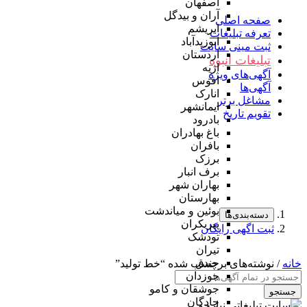
اصفهان
آران و بیدگل
صفحه اصلی
ابریشم
تعرفه تبلیغات
ابوزیدآباد
ثبت مینی سایت
اردستان
تبلیغات انبوه
اژیه
آگهی‌های ویژه
افوس
آگهی‌ها
انارک
مشاغل برتر
ایمانشهر
تقویم تاریخ
بادرود
باغ بهادران
بافران
برزک
برف انبار
بهاران شهر
بهارستان
بوئین و میاندشت
دسته‌بندی‌ها
پیربکران
ثبت اگهی رایگان
تودشک
تیران
جندق
خانه
/ نوشته‌های برچسب شده “خط تولید”
جوزدان
جوشقان و کامو
جستجو
چادگان