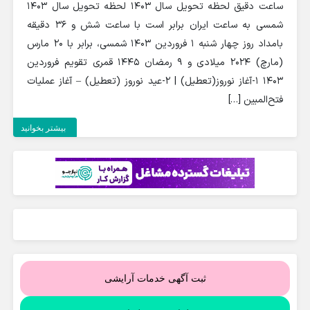
ساعت دقیق لحظه تحویل سال ۱۴۰۳ لحظه تحویل سال 1403
شمسی به ساعت ایران برابر است با ساعت شش و 36 دقیقه
بامداد روز چهار شنبه 1 فروردین 1403 شمسی، برابر با 20 مارس
(مارچ) 2024 میلادی و 9 رمضان 1445 قمری تقویم فروردین
1403 ۱-آغاز نوروز(تعطيل) | ۲-عيد نوروز (تعطيل) – آغاز عمليات
فتح‌المبين […]
بیشتر بخوانید
ثبت آگهی خدمات آرایشی