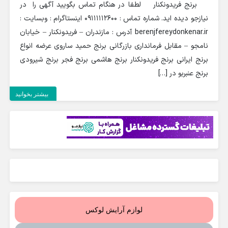
برنج فریدونکنار لطفا در هنگام تماس بگویید آگهی را در
نیازجو دیده اید. شماره تماس : 09111112600 اینستاگرام : وبسایت :
berenjfereydonkenar.ir آدرس : مازندران – فریدونکنار – خیابان
نامجو – مقابل فرمانداری بازرگانی برنج حمید ساروی عرضه انواع
برنج ایرانی برنج فریدونکنار برنج هاشمی برنج فجر برنج شیرودی
برنج عنبربو در […]
بیشتر بخوانید
لوازم آرایش لوکس