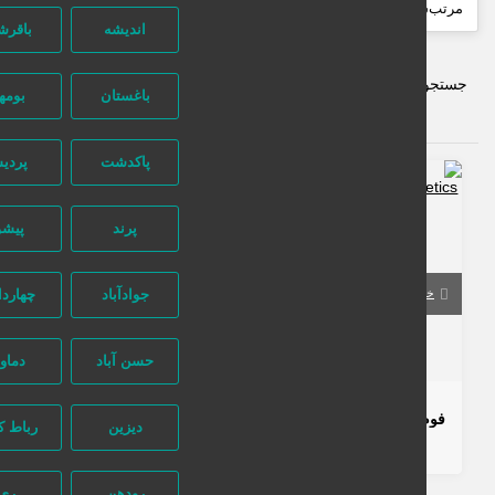
اندیشه
باقرشهر
ستجو پیشرفته
باغستان
بومهن
پاکدشت
پردیس
235 بازدید
پرند
پیشوا
جوادآباد
چهاردانگه
خراسان رضوی
مشهد
حسن آباد
دماوند
398,000 تومان
فوم اصلاح مردانه مالیزیا وتیور | Malizia Uomo Vetyver با رایحه گرم و کلاسیک
دیزین
رباط کریم
1 سال قبل
لوازم آرایشی و بهداشتی
پزشکی و زیبایی
رودهن
ری