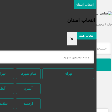
انتخاب استان
دسته‌بندی‌ها
ثبت اگهی رایگان
انتخاب استان
صولات برچسب خورده “Malizia Uomo Vetyver”
انتخاب همه
×
جستجو
تهران
تمام شهر‌ها
تهران
آبسرد
آبعلی
ارجمند
اسلامشهر