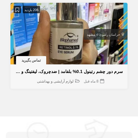
206 بازدید
خراسان رضوی
مشهد
تماس بگیرید
سرم دور چشم رتینول 0.1% بلفامد | ضدچروک، لیفتینگ و جوانساز
8 ماه قبل
لوازم آرایشی و بهداشتی