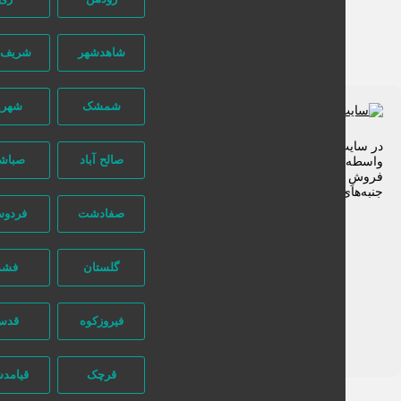
شاهدشهر
شریف آباد
شمشک
شهریار
 سایت تبلیغاتی نیازجو کاربران مستقیما با هم تماس می‌گیرند و هیچ
صالح آباد
صباشهر
سطه‌ای در این میان وجود ندارد، پس دقت فرمایید که در خرید و
وشِ شما نیازجو هیچ دخالتی نداشته و کاربران باید خودشان
به‌های مختلف امنیتی را در نظر بگیرند.
صفادشت
فردوسیه
گلستان
فشم
فیروزکوه
قدس
قرچک
قیامدشت