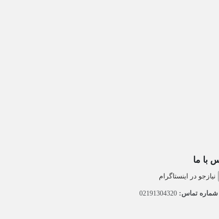
 با ما
نیازجو در اینستاگرام
ماره تماس:
02191304320