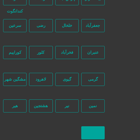
کندانگوت
جعفرآباد
خلخال
رضی
سرعین
عنبران
فخرآباد
کلور
کوراییم
گرمی
گیوی
لاهرود
مشگین شهر
نمین
نیر
هشتجین
هیر
بازگشت