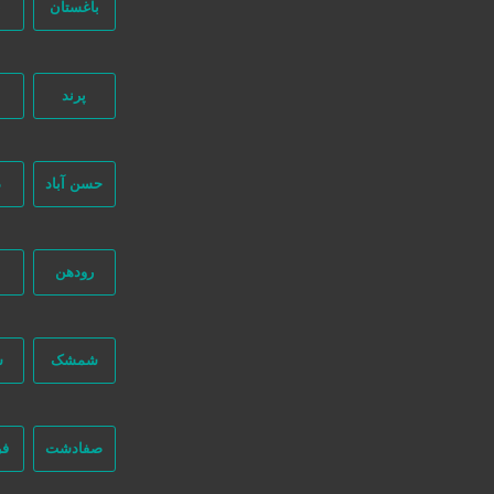
باغستان
ب
پرند
جستجو پیشرفته
حسن آباد
د
رودهن
فارس
شیراز
شمشک
ش
ت
چوب محبوب شیراز | ساخت لوازم چوبی با ۴۰ سال تجربه استادکار دهقانی
صفادشت
فر
1 سال قبل
ساختمان
کابینت و ام دی اف
دکورا