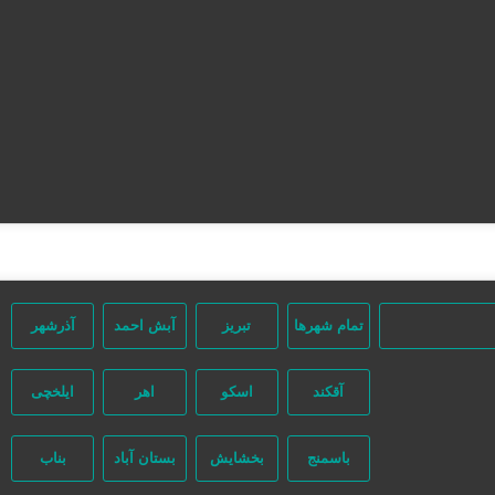
صفحه اصلی
تعرفه تبلیغات
ثبت مینی سایت
تبلیغات انبوه
آگهی‌های ویژه
آگهی‌ها
مشاغل برتر
تقویم تاریخ
تمام شهر‌ها
تبریز
آبش احمد
آذرشهر
آقکند
اسکو
اهر
ایلخچی
باسمنج
بخشایش
بستان آباد
بناب