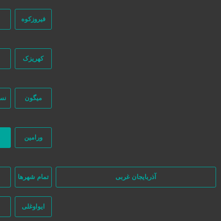
فیروزکوه
کهریزک
میگون
نس
در سایت تبلیغاتی نیازجو کاربران مستقیما با هم تماس می‌گیرند و هیچ واسط
نظر بگیرند.
ورامین
ب
آذربایجان غربی
تمام شهر‌ها
ا
ایواوغلی