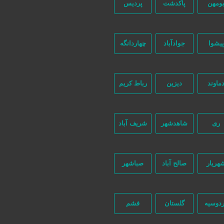
ومهن
پاکدشت
پردیس
پیشوا
جوادآباد
چهاردانگه
ماوند
دیزین
رباط کریم
206 بازدید
ری
شاهدشهر
شریف آباد
هریار
صالح آباد
صباشهر
ماس بگیرید
دوسیه
گلستان
فشم
سیون