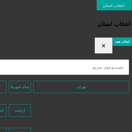
ورود / ثبت نام
انتخاب استان
انتخاب استان
انتخاب همه
×
ثبت اگهی رایگان
دسته‌بندی‌ها
/ محصولات برچسب خورده “کابینت چوبی شیراز”
خانه
تهران
تمام شهر‌ها
ارجمند
اس