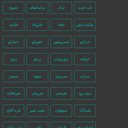
ناب جدید
ترک
ترکمانچای
تسوج
تیکمه داش
جلفا
خاروانا
خامنه
مرتب‌سازی بر اساس جدیدترین
خراجو
خسروشهر
خضرلو
خمارلو
خواجه
دوزدوزان
زرنق
زنوز
سراب
سردرود
سهند
سیس
سیه رود
شبستر
شربیان
شرفخانه
شندآباد
صوفیان
عجب شیر
قره آغاج
کشکسرای
کلوانق
کلیبر
کوزه کنان