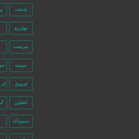
دسترسی سریع
پلدشت
پی
سفارش رپورتاژ آگهی
چهاربرج
صفحه اختصاصی کسب و کار شما
تبلیغات انبوه
سردشت
طراحی سایت اقساطی
قوانین و مقررات
سیمینه
سی
ثبت اینماد
درباره ما
فیرورق
قر 
طراحی سایت : ققنوس پارس
کشاورز
گر
تماس با ما
نیازجو در اینستاگرام
محمودآباد
شماره تماس:
02191304320