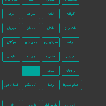
گوگان
لیلان
مراغه
مرند
ملک کیان
ملکان
ممقان
مهربان
میانه
نظرکهریزی
هادی شهر
هرگلان
و هیچ دخالتی نداشته و کاربران باید خودشان جنبه‌های مختلف امنیتی را در
هریس
هشترود
هوراند
وایقان
ورزقان
یامچی
بازگشت
تمام شهر‌ها
اردبیل
آبی بیگلو
اصلان دوز
بیله سوار
پارس آباد
تازه کند
تازه