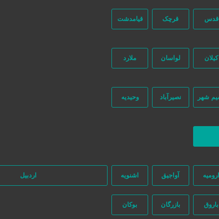
قدس
قرچک
قیامدشت
کیلان
لواسان
ملارد
یم شهر
نصیرآباد
وحیدیه
ه‌ای در این میان وجود ندارد، پس دقت فرمایید که در خرید و فروشِ شما نیازج
ازگشت
رومیه
آواجیق
اشنویه
اردبیل
باروق
بازرگان
بوکان