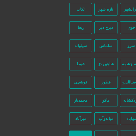
رانشهر
تازه شهر
تکاب
خوی
دیزج دیز
ربط
سرو
سلماس
سیلوانه
ه چشمه
شاهین دژ
شوط
ضیاالدین
قطور
قوشچی
دکشانه
ماکو
محمدیار
مهاباد
میاندوآب
میرآباد