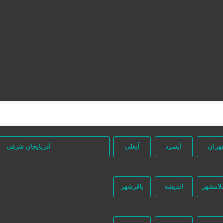
تهران
آبسرد
آبعلی
آذربایجان شرقی
لامشهر
اندیشه
باقرشهر
جستجو