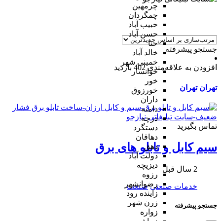
چرمهین
چمگردان
حبیب آباد
حسن آباد
حنا
جستجو پیشرفته
خالد آباد
خمینی شهر
افزودن به علاقه‌مندی
402 بازدید
خوانسار
خور
تهران
تهران
خورزوق
داران
دامنه
درچه
تماس بگیرید
دستگرد
دهاقان
سیم کابل و تابلو های برق
دهق
دولت آباد
دیزیچه
2 سال قبل
رزوه
رضوانشهر
خدمات صنعتی
صنعت
زاینده رود
زرن شهر
جستجو پیشرفته
زواره