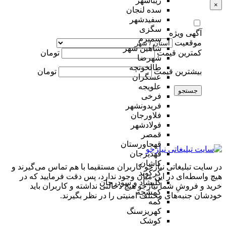
زیباشهر
×
سده لنجان
سفیدشهر
سگزی
آگهی ویژه
سمیرم
موقعیت
شاهین شهر
کمترین قیمت
تومان
شهرضا
طالخونچه
بیشترین قیمت
تومان
عسگران
علویجه
جستجو
فرخی
فریدونشهر
فلاورجان
فولادشهر
قمصر
قهجاورستان
قهدیرجان
کاشان
در سایت تبلیغاتی نیازجو کاربران مستقیما با هم تماس می‌گیرند و
کرکوند
هیچ واسطه‌ای در این میان وجود ندارد، پس دقت فرمایید که در
کلیشاد و سودرجان
خرید و فروشِ شما نیازجو هیچ دخالتی نداشته و کاربران باید
کمشچه
خودشان جنبه‌های مختلف امنیتی را در نظر بگیرند.
کمه
کهریزسنگ
کوشک