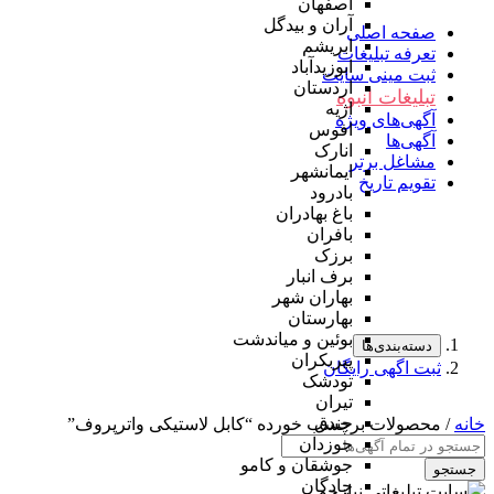
اصفهان
آران و بیدگل
صفحه اصلی
ابریشم
تعرفه تبلیغات
ابوزیدآباد
ثبت مینی سایت
اردستان
تبلیغات انبوه
اژیه
آگهی‌های ویژه
افوس
آگهی‌ها
انارک
مشاغل برتر
ایمانشهر
تقویم تاریخ
بادرود
باغ بهادران
بافران
برزک
برف انبار
بهاران شهر
بهارستان
بوئین و میاندشت
دسته‌بندی‌ها
پیربکران
ثبت اگهی رایگان
تودشک
تیران
جندق
خانه
/ محصولات برچسب خورده “کابل لاستیکی واترپروف”
جوزدان
جوشقان و کامو
جستجو
چادگان