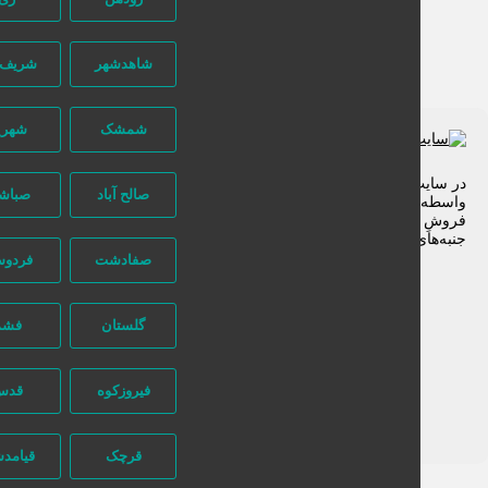
شاهدشهر
شریف آباد
شمشک
شهریار
 سایت تبلیغاتی نیازجو کاربران مستقیما با هم تماس می‌گیرند و هیچ
صالح آباد
صباشهر
سطه‌ای در این میان وجود ندارد، پس دقت فرمایید که در خرید و
وشِ شما نیازجو هیچ دخالتی نداشته و کاربران باید خودشان
به‌های مختلف امنیتی را در نظر بگیرند.
صفادشت
فردوسیه
گلستان
فشم
فیروزکوه
قدس
قرچک
قیامدشت