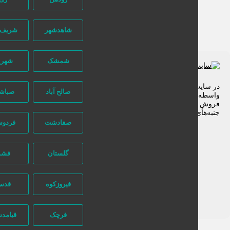
شاهدشهر
شریف آباد
شمشک
شهریار
 سایت تبلیغاتی نیازجو کاربران مستقیما با هم تماس می‌گیرند و هیچ
صالح آباد
صباشهر
سطه‌ای در این میان وجود ندارد، پس دقت فرمایید که در خرید و
وشِ شما نیازجو هیچ دخالتی نداشته و کاربران باید خودشان
به‌های مختلف امنیتی را در نظر بگیرند.
صفادشت
فردوسیه
گلستان
فشم
فیروزکوه
قدس
قرچک
قیامدشت