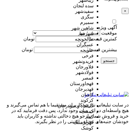
زیباشهر
سده لنجان
×
سفیدشهر
سگزی
سمیرم
آگهی ویژه
شاهین شهر
موقعیت
شهرضا
کمترین قیمت
تومان
طالخونچه
عسگران
بیشترین قیمت
تومان
علویجه
فرخی
جستجو
فریدونشهر
فلاورجان
فولادشهر
قمصر
قهجاورستان
قهدیرجان
کاشان
کرکوند
در سایت تبلیغاتی نیازجو کاربران مستقیما با هم تماس می‌گیرند و
کلیشاد و سودرجان
هیچ واسطه‌ای در این میان وجود ندارد، پس دقت فرمایید که در
کمشچه
خرید و فروشِ شما نیازجو هیچ دخالتی نداشته و کاربران باید
کمه
خودشان جنبه‌های مختلف امنیتی را در نظر بگیرند.
کهریزسنگ
کوشک