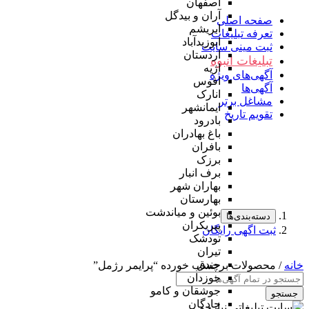
اصفهان
آران و بیدگل
صفحه اصلی
ابریشم
تعرفه تبلیغات
ابوزیدآباد
ثبت مینی سایت
اردستان
تبلیغات انبوه
اژیه
آگهی‌های ویژه
افوس
آگهی‌ها
انارک
مشاغل برتر
ایمانشهر
تقویم تاریخ
بادرود
باغ بهادران
بافران
برزک
برف انبار
بهاران شهر
بهارستان
بوئین و میاندشت
دسته‌بندی‌ها
پیربکران
ثبت اگهی رایگان
تودشک
تیران
جندق
خانه
/ محصولات برچسب خورده “پرایمر رژمل”
جوزدان
جوشقان و کامو
جستجو
چادگان