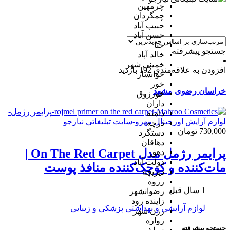
چرمهین
چمگردان
حبیب آباد
حسن آباد
حنا
جستجو پیشرفته
خالد آباد
خمینی شهر
افزودن به علاقه‌مندی
192 بازدید
خوانسار
خور
خراسان رضوی
مشهد
خورزوق
داران
دامنه
درچه
730,000 تومان
دستگرد
دهاقان
پرایمر رژمل مدل On The Red Carpet |
دهق
دولت آباد
مات‌کننده و کوچک‌کننده منافذ پوست
دیزیچه
رزوه
1 سال قبل
رضوانشهر
زاینده رود
لوازم آرایشی و بهداشتی
پزشکی و زیبایی
زرن شهر
زواره
جستجو پیشرفته