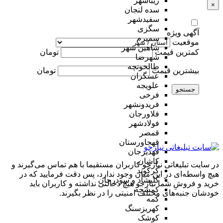
زیباشهر
×
سده لنجان
سفیدشهر
سگزی
آگهی ویژه
سمیرم
موقعیت
شاهین شهر
کمترین قیمت
تومان
شهرضا
طالخونچه
بیشترین قیمت
تومان
عسگران
علویجه
جستجو
فرخی
فریدونشهر
فلاورجان
فولادشهر
قمصر
قهجاورستان
قهدیرجان
کاشان
در سایت تبلیغاتی نیازجو کاربران مستقیما با هم تماس می‌گیرند و
کرکوند
هیچ واسطه‌ای در این میان وجود ندارد، پس دقت فرمایید که در
کلیشاد و سودرجان
خرید و فروشِ شما نیازجو هیچ دخالتی نداشته و کاربران باید
کمشچه
خودشان جنبه‌های مختلف امنیتی را در نظر بگیرند.
کمه
کهریزسنگ
کوشک