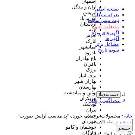
اصفهان
آران و بیدگل
صفحه اصلی
ابریشم
تعرفه تبلیغات
ابوزیدآباد
ثبت مینی سایت
اردستان
تبلیغات انبوه
اژیه
آگهی‌های ویژه
افوس
آگهی‌ها
انارک
مشاغل برتر
ایمانشهر
تقویم تاریخ
بادرود
باغ بهادران
بافران
برزک
برف انبار
بهاران شهر
بهارستان
بوئین و میاندشت
دسته‌بندی‌ها
پیربکران
ثبت اگهی رایگان
تودشک
تیران
جندق
خانه
/ محصولات برچسب خورده “پد مناسب آرایش صورت”
جوزدان
جوشقان و کامو
جستجو
چادگان