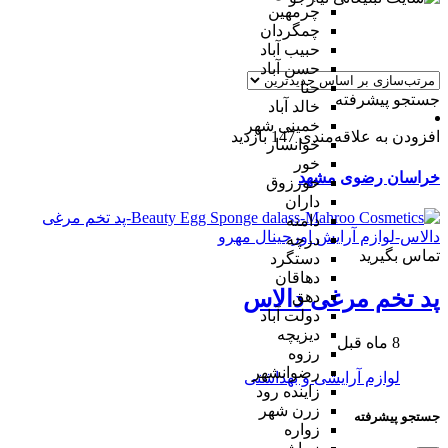
چرمهین
چمگردان
حبیب آباد
حسن آباد
حنا
جستجو پیشرفته
خالد آباد
خمینی شهر
افزودن به علاقه‌مندی
147 بازدید
خوانسار
خور
خراسان رضوی
مشهد
خورزوق
داران
دامنه
درچه
تماس بگیرید
دستگرد
دهاقان
پد تخم مرغی دالاس
دهق
دولت آباد
دیزیچه
8 ماه قبل
رزوه
رضوانشهر
لوازم آرایشی و بهداشتی
زاینده رود
زرن شهر
جستجو پیشرفته
زواره