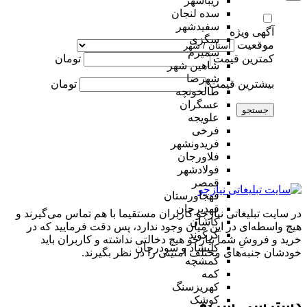
زیباشهر
سده لنجان
سفیدشهر
آگهی ویژه
سگزی
موقعیت
سمیرم
کمترین قیمت
تومان
شاهین شهر
شهرضا
بیشترین قیمت
تومان
طالخونچه
عسگران
جستجو
علویجه
فرخی
فریدونشهر
فلاورجان
فولادشهر
قمصر
قهجاورستان
قهدیرجان
در سایت تبلیغاتی نیازجو کاربران مستقیما با هم تماس می‌گیرند و
کاشان
هیچ واسطه‌ای در این میان وجود ندارد، پس دقت فرمایید که در
کرکوند
خرید و فروشِ شما نیازجو هیچ دخالتی نداشته و کاربران باید
کلیشاد و سودرجان
خودشان جنبه‌های مختلف امنیتی را در نظر بگیرند.
کمشچه
کمه
کهریزسنگ
کوشک
دسترسی سریع