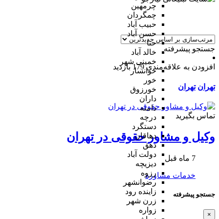
چرمهین
چمگردان
حبیب آباد
حسن آباد
حنا
جستجو پیشرفته
خالد آباد
خمینی شهر
افزودن به علاقه‌مندی
179 بازدید
خوانسار
خور
تهران
تهران
خورزوق
داران
دامنه
تماس بگیرید
درچه
دستگرد
وکیل و مشاور حقوقی در تهران
دهاقان
دهق
دولت آباد
7 ماه قبل
دیزیچه
رزوه
خدمات مشاوره
رضوانشهر
زاینده رود
جستجو پیشرفته
زرن شهر
زواره
×