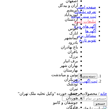
اصفهان
آران و بیدگل
صفحه اصلی
ابریشم
تعرفه تبلیغات
ابوزیدآباد
ثبت مینی سایت
اردستان
تبلیغات انبوه
اژیه
آگهی‌های ویژه
افوس
آگهی‌ها
انارک
مشاغل برتر
ایمانشهر
تقویم تاریخ
بادرود
باغ بهادران
بافران
برزک
برف انبار
بهاران شهر
بهارستان
بوئین و میاندشت
دسته‌بندی‌ها
پیربکران
ثبت اگهی رایگان
تودشک
تیران
جندق
خانه
/ محصولات برچسب خورده “وکیل تخلیه ملک تهران”
جوزدان
جوشقان و کامو
جستجو
چادگان