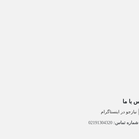
 با ما
نیازجو در اینستاگرام
ماره تماس:
02191304320