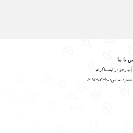
 با ما
نیازجو در اینستاگرام
شماره تماس:
02191304320