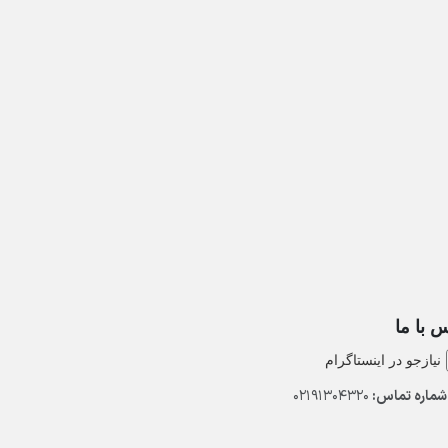
 با ما
نیازجو در اینستاگرام
ماره تماس:
02191304320