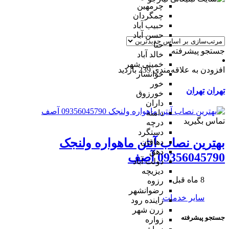
چرمهین
چمگردان
حبیب آباد
حسن آباد
حنا
جستجو پیشرفته
خالد آباد
خمینی شهر
افزودن به علاقه‌مندی
239 بازدید
خوانسار
خور
تهران
تهران
خورزوق
داران
دامنه
تماس بگیرید
درچه
دستگرد
بهترین نصاب آنتن ماهواره ولنجک
دهاقان
دهق
09356045790 آصف
دولت آباد
دیزیچه
8 ماه قبل
رزوه
رضوانشهر
سایر خدمات
زاینده رود
زرن شهر
جستجو پیشرفته
زواره