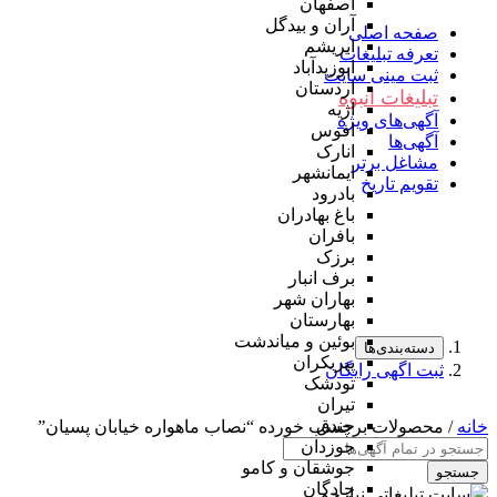
اصفهان
آران و بیدگل
صفحه اصلی
ابریشم
تعرفه تبلیغات
ابوزیدآباد
ثبت مینی سایت
اردستان
تبلیغات انبوه
اژیه
آگهی‌های ویژه
افوس
آگهی‌ها
انارک
مشاغل برتر
ایمانشهر
تقویم تاریخ
بادرود
باغ بهادران
بافران
برزک
برف انبار
بهاران شهر
بهارستان
بوئین و میاندشت
دسته‌بندی‌ها
پیربکران
ثبت اگهی رایگان
تودشک
تیران
جندق
خانه
/ محصولات برچسب خورده “نصاب ماهواره خیابان پسیان”
جوزدان
جوشقان و کامو
جستجو
چادگان