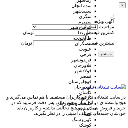
زیباشهر
×
سده لنجان
سفیدشهر
سگزی
آگهی ویژه
سمیرم
موقعیت
شاهین شهر
کمترین قیمت
تومان
شهرضا
طالخونچه
بیشترین قیمت
تومان
عسگران
علویجه
جستجو
فرخی
فریدونشهر
فلاورجان
فولادشهر
قمصر
قهجاورستان
قهدیرجان
کاشان
در سایت تبلیغاتی نیازجو کاربران مستقیما با هم تماس می‌گیرند و
کرکوند
هیچ واسطه‌ای در این میان وجود ندارد، پس دقت فرمایید که در
کلیشاد و سودرجان
خرید و فروشِ شما نیازجو هیچ دخالتی نداشته و کاربران باید
کمشچه
خودشان جنبه‌های مختلف امنیتی را در نظر بگیرند.
کمه
کهریزسنگ
کوشک