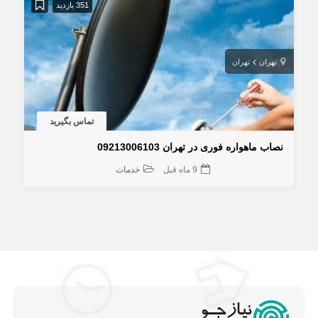
351 بازدید
تهران
تهران
تماس بگیرید
نصاب ماهواره فوری در تهران 09213006103
9 ماه قبل
خدمات