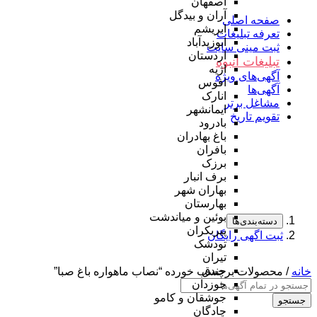
اصفهان
آران و بیدگل
صفحه اصلی
ابریشم
تعرفه تبلیغات
ابوزیدآباد
ثبت مینی سایت
اردستان
تبلیغات انبوه
اژیه
آگهی‌های ویژه
افوس
آگهی‌ها
انارک
مشاغل برتر
ایمانشهر
تقویم تاریخ
بادرود
باغ بهادران
بافران
برزک
برف انبار
بهاران شهر
بهارستان
بوئین و میاندشت
دسته‌بندی‌ها
پیربکران
ثبت اگهی رایگان
تودشک
تیران
جندق
خانه
/ محصولات برچسب خورده “نصاب ماهواره باغ صبا”
جوزدان
جوشقان و کامو
جستجو
چادگان