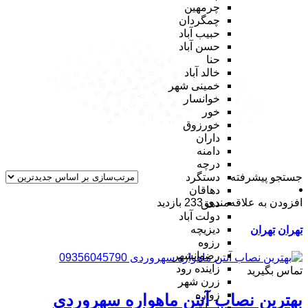
چرمهین
چمگردان
حبیب آباد
حسن آباد
حنا
خالد آباد
خمینی شهر
خوانسار
خور
خورزوق
داران
دامنه
درچه
جستجو پیشرفته
دستگرد
دهاقان
افزودن به علاقه‌مندی
233 بازدید
دهق
دولت آباد
دیزیچه
تهران
تهران
رزوه
رضوانشهر
زاینده رود
تماس بگیرید
زرن شهر
زواره
بهترین نصاب آنتن ماهواره سهروردی
زیباشهر