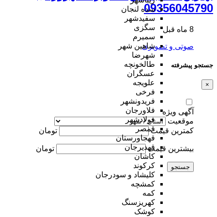
09356045790
سده لنجان
سفیدشهر
سگزی
8 ماه قبل
سمیرم
شاهین شهر
صوتی و تصویری
شهرضا
طالخونچه
جستجو پیشرفته
عسگران
علویجه
×
فرخی
فریدونشهر
فلاورجان
آگهی ویژه
فولادشهر
موقعیت
قمصر
کمترین قیمت
تومان
قهجاورستان
قهدیرجان
بیشترین قیمت
تومان
کاشان
کرکوند
جستجو
کلیشاد و سودرجان
کمشچه
کمه
کهریزسنگ
کوشک