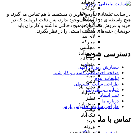
کوهپایه
گرگاب
گزبرخوار
در سایت تبلیغاتی نیازجو کاربران مستقیما با هم تماس می‌گیرند و
گلپایگان
هیچ واسطه‌ای در این میان وجود ندارد، پس دقت فرمایید که در
گلدشت
خرید و فروشِ شما نیازجو هیچ دخالتی نداشته و کاربران باید
گوگد
خودشان جنبه‌های مختلف امنیتی را در نظر بگیرند.
لای بید
مبارکه
مجلسی
دسترسی سریع
محمدآباد
مشکات
منظریه
سفارش رپورتاژ آگهی
مهاباد
صفحه اختصاصی کسب و کار شما
میمه
تبلیغات انبوه
نائین
طراحی سایت اقساطی
نجف آباد
قوانین و مقررات
نصرآباد
ثبت اینماد
نطنز
درباره ما
نوش آباد
طراحی سایت : ققنوس پارس
نیاسر
نیک آباد
تماس با ما
هرند
ورزنه
ورنامخواست
نیازجو در اینستاگرام