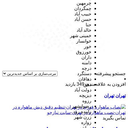
چرمهین
چمگردان
حبیب آباد
حسن آباد
حنا
خالد آباد
خمینی شهر
خوانسار
خور
خورزوق
داران
دامنه
درچه
جستجو پیشرفته
دستگرد
دهاقان
افزودن به علاقه‌مندی
349 بازدید
دهق
دولت آباد
دیزیچه
تهران
تهران
رزوه
رضوانشهر
زاینده رود
زرن شهر
تماس بگیرید
زواره
زیباشهر