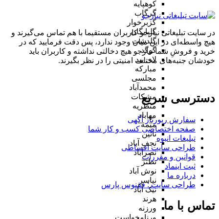
کوهپایه
گرگاب
گزبرخوار
گلپایگان
در سایت تبلیغاتی نیازجو کاربران مستقیما با هم تماس می‌گیرند و
گلدشت
هیچ واسطه‌ای در این میان وجود ندارد، پس دقت فرمایید که در
گوگد
خرید و فروشِ شما نیازجو هیچ دخالتی نداشته و کاربران باید
لای بید
خودشان جنبه‌های مختلف امنیتی را در نظر بگیرند.
مبارکه
مجلسی
محمدآباد
دسترسی سریع
مشکات
منظریه
مهاباد
سفارش رپورتاژ آگهی
میمه
صفحه اختصاصی کسب و کار شما
نائین
تبلیغات انبوه
نجف آباد
طراحی سایت اقساطی
نصرآباد
قوانین و مقررات
نطنز
ثبت اینماد
نوش آباد
درباره ما
نیاسر
طراحی سایت : ققنوس پارس
نیک آباد
هرند
تماس با ما
ورزنه
ورنامخواست