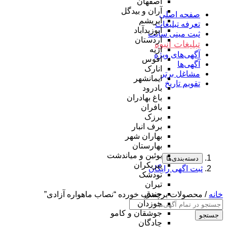
اصفهان
آران و بیدگل
صفحه اصلی
ابریشم
تعرفه تبلیغات
ابوزیدآباد
ثبت مینی سایت
اردستان
تبلیغات انبوه
اژیه
آگهی‌های ویژه
افوس
آگهی‌ها
انارک
مشاغل برتر
ایمانشهر
تقویم تاریخ
بادرود
باغ بهادران
بافران
برزک
برف انبار
بهاران شهر
بهارستان
بوئین و میاندشت
دسته‌بندی‌ها
پیربکران
ثبت اگهی رایگان
تودشک
تیران
جندق
خانه
/ محصولات برچسب خورده “نصاب ماهواره آزادی”
جوزدان
جوشقان و کامو
جستجو
چادگان