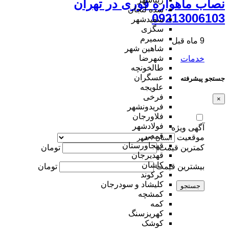
نصاب ماهواره فوری در تهران
سده لنجان
09213006103
سفیدشهر
سگزی
سمیرم
9 ماه قبل
شاهین شهر
شهرضا
خدمات
طالخونچه
عسگران
جستجو پیشرفته
علویجه
فرخی
×
فریدونشهر
فلاورجان
فولادشهر
آگهی ویژه
قمصر
موقعیت
قهجاورستان
کمترین قیمت
تومان
قهدیرجان
کاشان
بیشترین قیمت
تومان
کرکوند
کلیشاد و سودرجان
جستجو
کمشچه
کمه
کهریزسنگ
کوشک