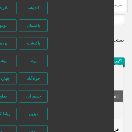
مرتب‌سازی بر اساس جدیدترین
اندیشه
باقرشهر
باغستان
بومهن
ستجو پیشرفته
پاکدشت
پردیس
پرند
پیشوا
آگهی ویژه
215 بازدید
جوادآباد
چهاردانگه
حسن آباد
دماوند
تهران
تهران
دیزین
رباط کریم
تماس بگیرید
فروش دامنه رند و خاص مناسب کسب و کار و برندینگ
رودهن
ری