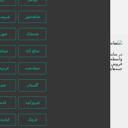
شاهدشهر
شریف آباد
شمشک
شهریار
صالح آباد
صباشهر
 سایت تبلیغاتی نیازجو کاربران مستقیما با هم تماس می‌گیرند و هیچ
سطه‌ای در این میان وجود ندارد، پس دقت فرمایید که در خرید و
وشِ شما نیازجو هیچ دخالتی نداشته و کاربران باید خودشان
صفادشت
فردوسیه
به‌های مختلف امنیتی را در نظر بگیرند.
گلستان
فشم
فیروزکوه
قدس
قرچک
قیامدشت