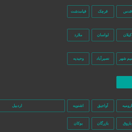
خدمات
خدمات در منزل
قدس
قرچک
قیامدشت
کیلان
لواسان
ملارد
یم شهر
نصیرآباد
وحیدیه
ه‌ای در این میان وجود ندارد، پس دقت فرمایید که در خرید و فروشِ شما نیازج
ازگشت
رومیه
آواجیق
اشنویه
اردبیل
باروق
بازرگان
بوکان