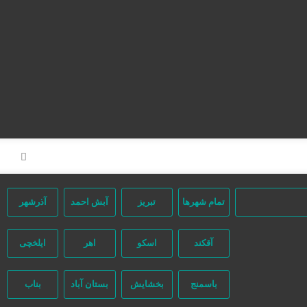
صفحه اصلی
تعرفه تبلیغات
ثبت مینی سایت
تبلیغات انبوه
آگهی‌های ویژه
آگهی‌ها
مشاغل برتر
تقویم تاریخ
تمام شهر‌ها
تبریز
آبش احمد
آذرشهر
آقکند
اسکو
اهر
ایلخچی
باسمنج
بخشایش
بستان آباد
بناب