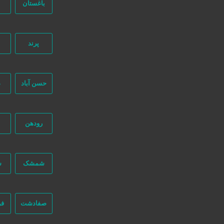
باغستان
ب
پرند
جستجو پیشرفته
حسن آباد
د
رودهن
گیلان
رشت
شمشک
ش
صفادشت
فر
لوله بازکنی در رشت گلسار منظریه بلوار گیلان دیلمان