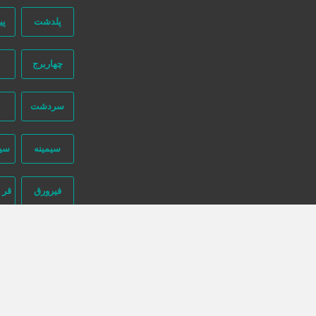
پلدشت
پی
دسترسی سریع
چهاربرج
سفارش رپورتاژ آگهی
صفحه اختصاصی کسب و کار شما
سردشت
تبلیغات انبوه
طراحی سایت اقساطی
سیمینه
سی
قوانین و مقررات
ثبت اینماد
فیرورق
قر 
درباره ما
طراحی سایت : ققنوس پارس
کشاورز
گر
تماس با ما
محمودآباد
نیازجو در اینستاگرام
شماره تماس:
02191304320