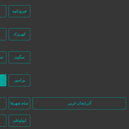
4 سال قبل
فیروزکوه
کهریزک
میگون
نس
در سایت تبلیغاتی نیازجو کاربران مستقیما با هم تماس می‌گیرند و هیچ واسط
نظر بگیرند.
ورامین
ب
آذربایجان غربی
تمام شهر‌ها
ا
ایواوغلی