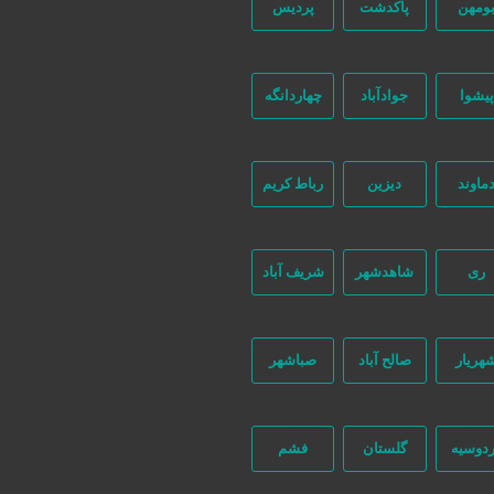
ومهن
پاکدشت
پردیس
پیشوا
جوادآباد
چهاردانگه
ماوند
دیزین
رباط کریم
882 بازدید
ری
شاهدشهر
شریف آباد
هریار
صالح آباد
صباشهر
تماس بگیرید
دوسیه
گلستان
فشم