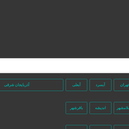
تهران
آبسرد
آبعلی
آذربایجان شرقی
لامشهر
اندیشه
باقرشهر
جستجو