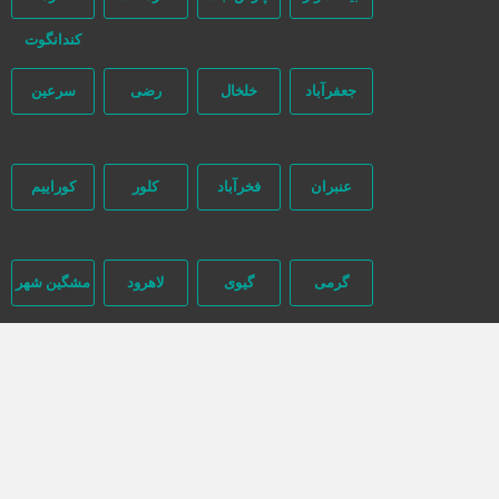
کندانگوت
جعفرآباد
خلخال
رضی
سرعین
عنبران
فخرآباد
کلور
کوراییم
گرمی
گیوی
لاهرود
مشگین شهر
نمین
نیر
هشتجین
هیر
بازگشت