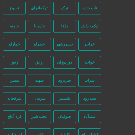
ناب جدید
ترک
ترکمانچای
تسوج
تیکمه داش
جلفا
خاروانا
خامنه
خراجو
خسروشهر
خضرلو
خمارلو
مرتب‌سازی بر اساس جدیدترین
خواجه
دوزدوزان
زرنق
زنوز
سراب
سردرود
سهند
سیس
سیه رود
شبستر
شربیان
شرفخانه
شندآباد
صوفیان
عجب شیر
قره آغاج
کشکسرای
کلوانق
کلیبر
کوزه کنان