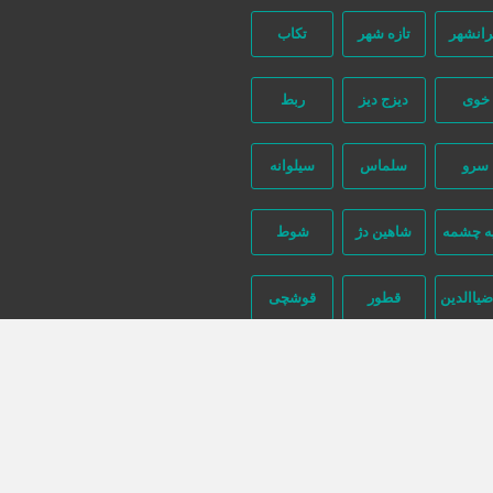
رانشهر
تازه شهر
تکاب
خوی
دیزج دیز
ربط
سرو
سلماس
سیلوانه
ه چشمه
شاهین دژ
شوط
ضیاالدین
قطور
قوشچی
دکشانه
ماکو
محمدیار
مهاباد
میاندوآب
میرآباد