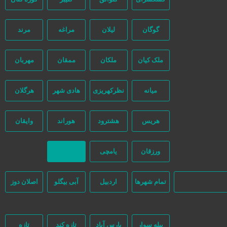
گوگان
لیلان
مراغه
مرند
ملک کیان
ملکان
ممقان
مهربان
میانه
نظرکهریزی
هادی شهر
هرگلان
هریس
هشترود
هوراند
وایقان
و هیچ دخالتی نداشته و کاربران باید خودشان جنبه‌های مختلف امنیتی را در
ورزقان
یامچی
بازگشت
تمام شهر‌ها
اردبیل
آبی بیگلو
اصلان دوز
بیله سوار
پارس آباد
تازه کند
تازه