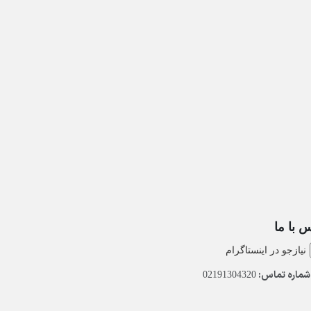
 با ما
نیازجو در اینستاگرام
ماره تماس:
02191304320