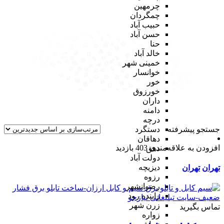
چرمهین
چمگردان
حبیب آباد
حسن آباد
حنا
خالد آباد
خمینی شهر
خوانسار
خور
خورزوق
داران
دامنه
درچه
جستجو پیشرفته
دستگرد
دهاقان
افزودن به علاقه‌مندی
403 بازدید
دهق
دولت آباد
دیزیچه
تهران
تهران
رزوه
رضوانشهر
زاینده رود
زرن شهر
تماس بگیرید
زواره