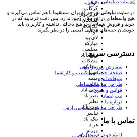
کوهپایه
گرگاب
در سایت تبلیغاتی نیازجو کاربران مستقیما با هم تماس می‌گیرند و
گزبرخوار
هیچ واسطه‌ای در این میان وجود ندارد، پس دقت فرمایید که در
گلپایگان
خرید و فروشِ شما نیازجو هیچ دخالتی نداشته و کاربران باید
گلدشت
خودشان جنبه‌های مختلف امنیتی را در نظر بگیرند.
گوگد
لای بید
مبارکه
مجلسی
دسترسی سریع
محمدآباد
مشکات
منظریه
سفارش رپورتاژ آگهی
مهاباد
صفحه اختصاصی کسب و کار شما
میمه
تبلیغات انبوه
نائین
طراحی سایت اقساطی
نجف آباد
قوانین و مقررات
نصرآباد
ثبت اینماد
نطنز
درباره ما
نوش آباد
طراحی سایت : ققنوس پارس
نیاسر
نیک آباد
تماس با ما
هرند
ورزنه
نیازجو در اینستاگرام
ورنامخواست