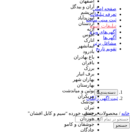
اصفهان
آران و بیدگل
صفحه اصلی
ابریشم
تعرفه تبلیغات
ابوزیدآباد
ثبت مینی سایت
اردستان
تبلیغات انبوه
اژیه
آگهی‌های ویژه
افوس
آگهی‌ها
انارک
مشاغل برتر
ایمانشهر
تقویم تاریخ
بادرود
باغ بهادران
بافران
برزک
برف انبار
بهاران شهر
بهارستان
بوئین و میاندشت
دسته‌بندی‌ها
پیربکران
ثبت اگهی رایگان
تودشک
تیران
جندق
خانه
/ محصولات برچسب خورده “سیم و کابل افشان”
جوزدان
جوشقان و کامو
جستجو
چادگان