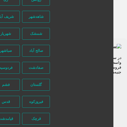
شاهدشهر
شریف آباد
شمشک
شهریار
صالح آباد
صباشهر
ر سایت تبلیغاتی نیازجو کاربران مستقیما با هم تماس می‌گیرند و هیچ
اسطه‌ای در این میان وجود ندارد، پس دقت فرمایید که در خرید و
روشِ شما نیازجو هیچ دخالتی نداشته و کاربران باید خودشان
صفادشت
فردوسیه
نبه‌های مختلف امنیتی را در نظر بگیرند.
گلستان
فشم
فیروزکوه
قدس
قرچک
قیامدشت