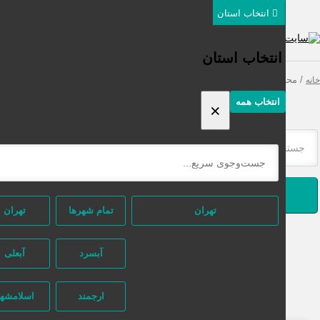
انتخاب استان
دسته‌بندی‌ها
ثبت اگهی رایگان
انتخاب استان
 محصولات برچسب خورده “سرم دور چشم ضدچروک قوی”
انتخاب همه
×
جستجو
تهران
تمام شهر‌ها
تهران
آبسرد
آبعلی
ارجمند
اسلامشهر