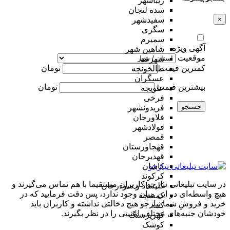
زیباشهر
سده لنجان
×
سفیدشهر
سگزی
سمیرم
آگهی ویژه
شاهین شهر
موقعیت
شهرضا
کمترین قیمت
تومان
طالخونچه
عسگران
بیشترین قیمت
تومان
علویجه
فرخی
جستجو
فریدونشهر
فلاورجان
فولادشهر
قمصر
قهجاورستان
قهدیرجان
کاشان
کرکوند
در سایت تبلیغاتی نیازجو کاربران مستقیما با هم تماس می‌گیرند و
کلیشاد و سودرجان
هیچ واسطه‌ای در این میان وجود ندارد، پس دقت فرمایید که در
کمشچه
خرید و فروشِ شما نیازجو هیچ دخالتی نداشته و کاربران باید
کمه
خودشان جنبه‌های مختلف امنیتی را در نظر بگیرند.
کهریزسنگ
کوشک