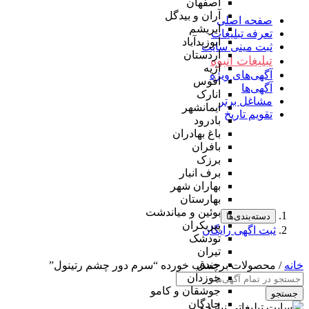
اصفهان
آران و بیدگل
صفحه اصلی
ابریشم
تعرفه تبلیغات
ابوزیدآباد
ثبت مینی سایت
اردستان
تبلیغات انبوه
اژیه
آگهی‌های ویژه
افوس
آگهی‌ها
انارک
مشاغل برتر
ایمانشهر
تقویم تاریخ
بادرود
باغ بهادران
بافران
برزک
برف انبار
بهاران شهر
بهارستان
بوئین و میاندشت
دسته‌بندی‌ها
پیربکران
ثبت اگهی رایگان
تودشک
تیران
جندق
خانه
/ محصولات برچسب خورده “سرم دور چشم رتینول”
جوزدان
جوشقان و کامو
جستجو
چادگان