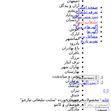
اصفهان
آران و بیدگل
صفحه اصلی
ابریشم
تعرفه تبلیغات
ابوزیدآباد
ثبت مینی سایت
اردستان
تبلیغات انبوه
اژیه
آگهی‌های ویژه
افوس
آگهی‌ها
انارک
مشاغل برتر
ایمانشهر
تقویم تاریخ
بادرود
باغ بهادران
بافران
برزک
برف انبار
بهاران شهر
بهارستان
بوئین و میاندشت
دسته‌بندی‌ها
پیربکران
ثبت اگهی رایگان
تودشک
تیران
جندق
خانه
جوزدان
/ محصولات برچسب خورده “سایت تبلیغاتی نیازجو”
جوشقان و کامو
چادگان
جستجو