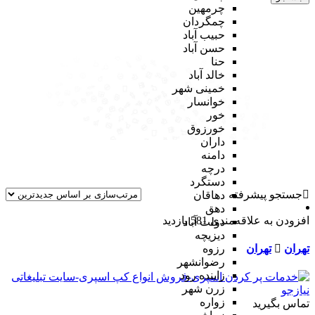
چرمهین
چمگردان
حبیب آباد
حسن آباد
حنا
خالد آباد
خمینی شهر
خوانسار
خور
خورزوق
داران
دامنه
درچه
دستگرد
جستجو پیشرفته
دهاقان
دهق
افزودن به علاقه‌مندی
581 بازدید
دولت آباد
دیزیچه
تهران
تهران
رزوه
رضوانشهر
زاینده رود
زرن شهر
زواره
تماس بگیرید