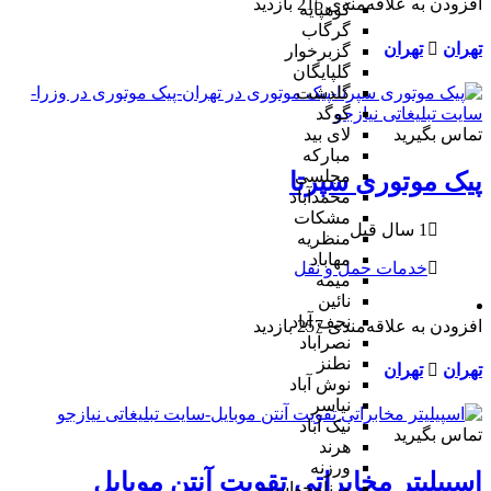
افزودن به علاقه‌مندی
215 بازدید
کوهپایه
گرگاب
تهران
تهران
گزبرخوار
گلپایگان
گلدشت
گوگد
تماس بگیرید
لای بید
مبارکه
مجلسی
پیک موتوری سپرتا
محمدآباد
مشکات
1 سال قبل
منظریه
مهاباد
خدمات حمل و نقل
میمه
نائین
نجف آباد
افزودن به علاقه‌مندی
257 بازدید
نصرآباد
نطنز
تهران
تهران
نوش آباد
نیاسر
نیک آباد
تماس بگیرید
هرند
ورزنه
اسپیلیتر مخابراتی تقویت آنتن موبایل
ورنامخواست