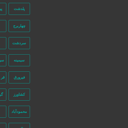
پلدشت
پی
دسترسی سریع
چهاربرج
سفارش رپورتاژ آگهی
صفحه اختصاصی کسب و کار شما
سردشت
تبلیغات انبوه
طراحی سایت اقساطی
سیمینه
سی
قوانین و مقررات
ثبت اینماد
فیرورق
قر 
درباره ما
طراحی سایت : ققنوس پارس
کشاورز
گر
تماس با ما
محمودآباد
نیازجو در اینستاگرام
شماره تماس:
02191304320