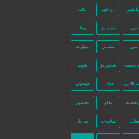
رانشهر
تازه شهر
تکاب
خوی
دیزج دیز
ربط
سرو
سلماس
سیلوانه
ه چشمه
شاهین دژ
شوط
ضیاالدین
قطور
قوشچی
دکشانه
ماکو
محمدیار
مهاباد
میاندوآب
میرآباد