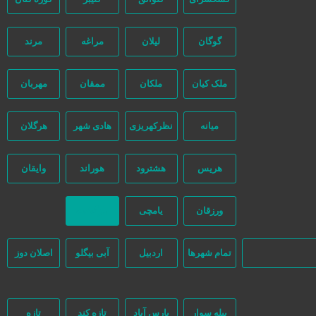
گوگان
لیلان
مراغه
مرند
ملک کیان
ملکان
ممقان
مهربان
میانه
نظرکهریزی
هادی شهر
هرگلان
هریس
هشترود
هوراند
وایقان
و هیچ دخالتی نداشته و کاربران باید خودشان جنبه‌های مختلف امنیتی را در
ورزقان
یامچی
بازگشت
تمام شهر‌ها
اردبیل
آبی بیگلو
اصلان دوز
بیله سوار
پارس آباد
تازه کند
تازه