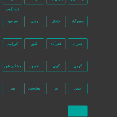
کندانگوت
جعفرآباد
خلخال
رضی
سرعین
عنبران
فخرآباد
کلور
کوراییم
گرمی
گیوی
لاهرود
مشگین شهر
نمین
نیر
هشتجین
هیر
بازگشت