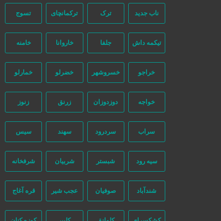
ناب جدید
ترک
ترکمانچای
تسوج
تیکمه داش
جلفا
خاروانا
خامنه
خراجو
خسروشهر
خضرلو
خمارلو
خواجه
دوزدوزان
زرنق
زنوز
سراب
سردرود
سهند
سیس
سیه رود
شبستر
شربیان
شرفخانه
شندآباد
صوفیان
عجب شیر
قره آغاج
کشکسرای
کلوانق
کلیبر
کوزه کنان