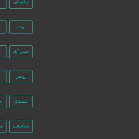
باغستان
ب
پرند
جستجو پیشرفته
حسن آباد
د
48 بازدید
رودهن
خراسان رضوی
مشهد
شمشک
ش
تماس بگیر
صفادشت
فر
اجرای کانکس مونتاژ در محل | طراحی و ساخت سازه‌های بزرگ با آریا 