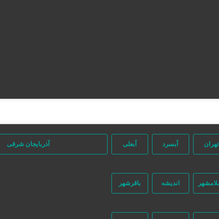
تهران
آبسرد
آبعلی
آذربایجان شرقی
لامشهر
اندیشه
باقرشهر
جستجو