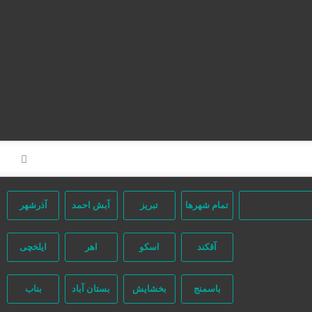
صفحه اصلی
تعرفه تبلیغات
ثبت مینی سایت
تبلیغات انبوه
آگهی‌های ویژه
آگهی‌ها
مشاغل برتر
تقویم تاریخ
تمام شهر‌ها
تبریز
آبش احمد
آذرشهر
آقکند
اسکو
اهر
ایلخچی
باسمنج
بخشایش
بستان آباد
بناب