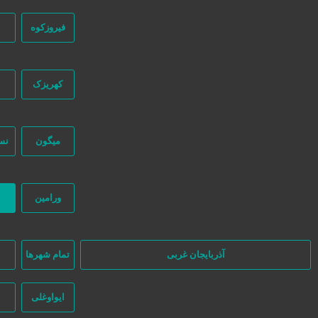
2 ماه قبل
سایر
فیروزکوه
کهریزک
میگون
نس
در سایت تبلیغاتی نیازجو کاربران مستقیما با هم تماس می‌گیرند و هیچ واسط
نظر بگیرند.
ورامین
ب
آذربایجان غربی
تمام شهر‌ها
ا
ایواوغلی