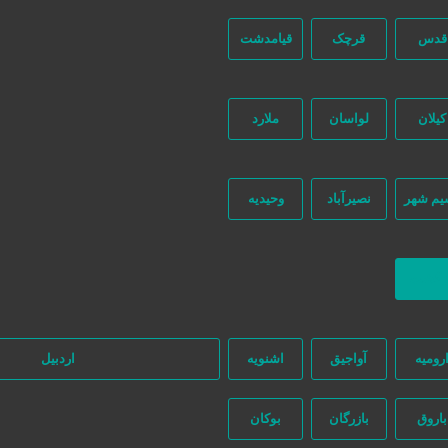
قدس
قرچک
قیامدشت
کیلان
لواسان
ملارد
یم شهر
نصیرآباد
وحیدیه
ه‌ای در این میان وجود ندارد، پس دقت فرمایید که در خرید و فروشِ شما نیازج
ازگشت
رومیه
آواجیق
اشنویه
اردبیل
باروق
بازرگان
بوکان