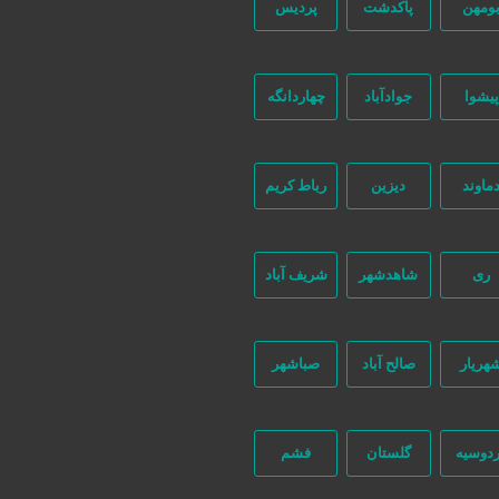
ومهن
پاکدشت
پردیس
پیشوا
جوادآباد
چهاردانگه
ماوند
دیزین
رباط کریم
ری
شاهدشهر
شریف آباد
هریار
صالح آباد
صباشهر
ید
دوسیه
گلستان
فشم
بارون