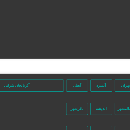
تهران
آبسرد
آبعلی
آذربایجان شرقی
لامشهر
اندیشه
باقرشهر
جستجو