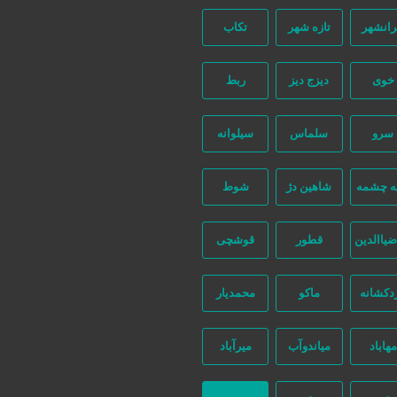
رانشهر
تازه شهر
تکاب
خوی
دیزج دیز
ربط
سرو
سلماس
سیلوانه
ه چشمه
شاهین دژ
شوط
ضیاالدین
قطور
قوشچی
دکشانه
ماکو
محمدیار
مهاباد
میاندوآب
میرآباد