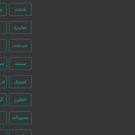
پلدشت
پی
دسترسی سریع
چهاربرج
سفارش رپورتاژ آگهی
سردشت
صفحه اختصاصی کسب و کار شما
تبلیغات انبوه
سیمینه
سی
طراحی سایت اقساطی
قوانین و مقررات
فیرورق
قر 
ثبت اینماد
درباره ما
کشاورز
گر
طراحی سایت : ققنوس پارس
محمودآباد
تماس با ما
نیازجو در اینستاگرام