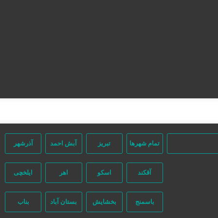
صفحه اصلی
تعرفه تبلیغات
ثبت مینی سایت
تبلیغات انبوه
آگهی‌های ویژه
آگهی‌ها
مشاغل برتر
تقویم تاریخ
تمام شهر‌ها
تبریز
آبش احمد
آذرشهر
آقکند
اسکو
اهر
ایلخچی
باسمنج
بخشایش
بستان آباد
بناب