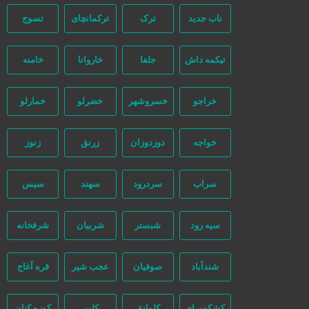
ناب جدید
ترک
ترکمانچای
تسوج
تیکمه داش
جلفا
خاروانا
خامنه
خراجو
خسروشهر
خضرلو
خمارلو
خواجه
دوزدوزان
زرنق
زنوز
سراب
سردرود
سهند
سیس
سیه رود
شبستر
شربیان
شرفخانه
شندآباد
صوفیان
عجب شیر
قره آغاج
کشکسرای
کلوانق
کلیبر
کوزه کنان