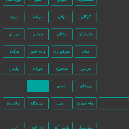
گوگان
لیلان
مراغه
مرند
ملک کیان
ملکان
ممقان
مهربان
میانه
نظرکهریزی
هادی شهر
هرگلان
هریس
هشترود
هوراند
وایقان
و هیچ دخالتی نداشته و کاربران باید خودشان جنبه‌های مختلف امنیتی را در
ورزقان
یامچی
بازگشت
تمام شهر‌ها
اردبیل
آبی بیگلو
اصلان دوز
بیله سوار
پارس آباد
تازه کند
تازه