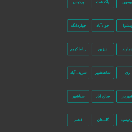
ومهن
پاکدشت
پردیس
پیشوا
جوادآباد
چهاردانگه
ماوند
دیزین
رباط کریم
ری
شاهدشهر
شریف آباد
هریار
صالح آباد
صباشهر
دوسیه
گلستان
فشم