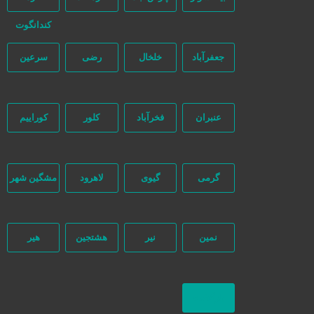
کندانگوت
جعفرآباد
خلخال
رضی
سرعین
عنبران
فخرآباد
کلور
کوراییم
گرمی
گیوی
لاهرود
مشگین شهر
نمین
نیر
هشتجین
هیر
بازگشت