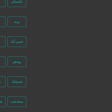
باغستان
ب
پرند
جستجو پیشرفته
حسن آباد
د
331 بازدید
رودهن
شمشک
ش
تهران
تهران
صفادشت
فر
تماس بگیرید