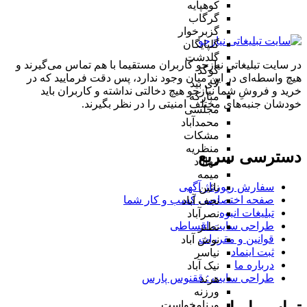
کوهپایه
گرگاب
گزبرخوار
گلپایگان
گلدشت
در سایت تبلیغاتی نیازجو کاربران مستقیما با هم تماس می‌گیرند و
گوگد
هیچ واسطه‌ای در این میان وجود ندارد، پس دقت فرمایید که در
لای بید
خرید و فروشِ شما نیازجو هیچ دخالتی نداشته و کاربران باید
مبارکه
خودشان جنبه‌های مختلف امنیتی را در نظر بگیرند.
مجلسی
محمدآباد
مشکات
منظریه
دسترسی سریع
مهاباد
میمه
سفارش رپورتاژ آگهی
نائین
صفحه اختصاصی کسب و کار شما
نجف آباد
تبلیغات انبوه
نصرآباد
طراحی سایت اقساطی
نطنز
قوانین و مقررات
نوش آباد
ثبت اینماد
نیاسر
درباره ما
نیک آباد
طراحی سایت : ققنوس پارس
هرند
ورزنه
ورنامخواست