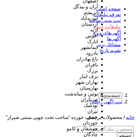
اصفهان
آران و بیدگل
صفحه اصلی
ابریشم
تعرفه تبلیغات
ابوزیدآباد
ثبت مینی سایت
اردستان
تبلیغات انبوه
اژیه
آگهی‌های ویژه
افوس
آگهی‌ها
انارک
مشاغل برتر
ایمانشهر
تقویم تاریخ
بادرود
باغ بهادران
بافران
برزک
برف انبار
بهاران شهر
بهارستان
بوئین و میاندشت
دسته‌بندی‌ها
پیربکران
ثبت اگهی رایگان
تودشک
تیران
جندق
خانه
/ محصولات برچسب خورده “ساخت تخت چوبی سنتی شیراز”
جوزدان
جوشقان و کامو
چادگان
جستجو