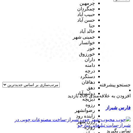
چرمهین
چمگردان
حبیب آباد
حسن آباد
حنا
خالد آباد
خمینی شهر
خوانسار
خور
خورزوق
داران
دامنه
درچه
دستگرد
دهاقان
جستجو پیشرفته
دهق
دولت آباد
افزودن به علاقه‌مندی
208 بازدید
دیزیچه
رزوه
فارس
شیراز
رضوانشهر
زاینده رود
زرن شهر
زواره
تماس بگیرید
زیباشهر