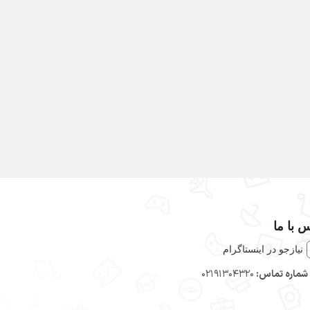
 با ما
نیازجو در اینستاگرام
شماره تماس:
02191304320