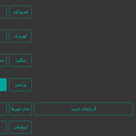
فیروزکوه
کهریزک
میگون
نس
در سایت تبلیغاتی نیازجو کاربران مستقیما با هم تماس می‌گیرند و هیچ واسط
نظر بگیرند.
ورامین
ب
آذربایجان غربی
تمام شهر‌ها
ا
ایواوغلی