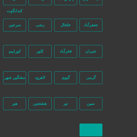
کندانگوت
جعفرآباد
خلخال
رضی
سرعین
عنبران
فخرآباد
کلور
کوراییم
گرمی
گیوی
لاهرود
مشگین شهر
نمین
نیر
هشتجین
هیر
بازگشت