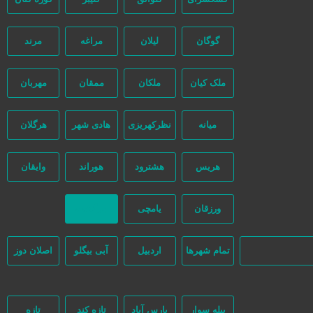
گوگان
لیلان
مراغه
مرند
ملک کیان
ملکان
ممقان
مهربان
میانه
نظرکهریزی
هادی شهر
هرگلان
و هیچ دخالتی نداشته و کاربران باید خودشان جنبه‌های مختلف امنیتی را در
هریس
هشترود
هوراند
وایقان
ورزقان
یامچی
بازگشت
تمام شهر‌ها
اردبیل
آبی بیگلو
اصلان دوز
بیله سوار
پارس آباد
تازه کند
تازه