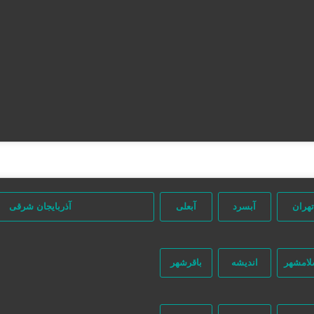
تهران
آبسرد
آبعلی
آذربایجان شرقی
لامشهر
اندیشه
باقرشهر
جستجو