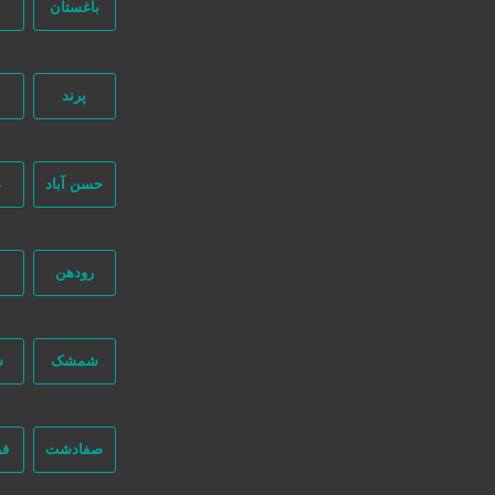
باغستان
ب
پرند
جستجو پیشرفته
حسن آباد
د
222 بازدید
رودهن
تهران
شمشک
ش
تماس 
صفادشت
فر
ساخت و نصب خط بازیافت لاستیک | صفر تا صد دستگاه بازیافت
8 ماه قبل
ماشین آلات صنعتی
صنعت
لوازم صنعتی
ضای