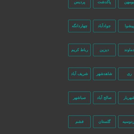
ومهن
پاکدشت
پردیس
پیشوا
جوادآباد
چهاردانگه
ماوند
دیزین
رباط کریم
ری
شاهدشهر
شریف آباد
هریار
صالح آباد
صباشهر
بگیرید
دوسیه
گلستان
فشم
عات صنعتی