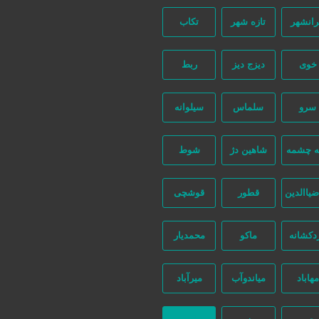
رانشهر
تازه شهر
تکاب
خوی
دیزج دیز
ربط
سرو
سلماس
سیلوانه
ه چشمه
شاهین دژ
شوط
ضیاالدین
قطور
قوشچی
دکشانه
ماکو
محمدیار
مهاباد
میاندوآب
میرآباد