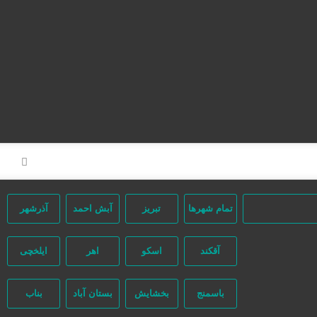
صفحه اصلی
تعرفه تبلیغات
ثبت مینی سایت
تبلیغات انبوه
آگهی‌های ویژه
آگهی‌ها
مشاغل برتر
تقویم تاریخ
تمام شهر‌ها
تبریز
آبش احمد
آذرشهر
آقکند
اسکو
اهر
ایلخچی
باسمنج
بخشایش
بستان آباد
بناب