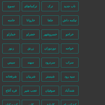
ناب جدید
ترک
ترکمانچای
تسوج
تیکمه داش
جلفا
خاروانا
خامنه
مرتب‌سازی بر اساس جدیدترین
خراجو
خسروشهر
خضرلو
خمارلو
خواجه
دوزدوزان
زرنق
زنوز
سراب
سردرود
سهند
سیس
سیه رود
شبستر
شربیان
شرفخانه
شندآباد
صوفیان
عجب شیر
قره آغاج
کشکسرای
کلوانق
کلیبر
کوزه کنان