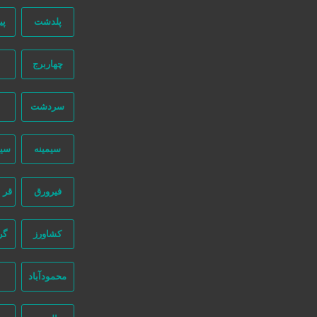
پلدشت
پی
دسترسی سریع
سفارش رپورتاژ آگهی
چهاربرج
صفحه اختصاصی کسب و کار شما
تبلیغات انبوه
سردشت
طراحی سایت اقساطی
قوانین و مقررات
سیمینه
سی
ثبت اینماد
درباره ما
فیرورق
قر 
طراحی سایت : ققنوس پارس
کشاورز
گر
تماس با ما
محمودآباد
نیازجو در اینستاگرام
شماره تماس:
02191304320