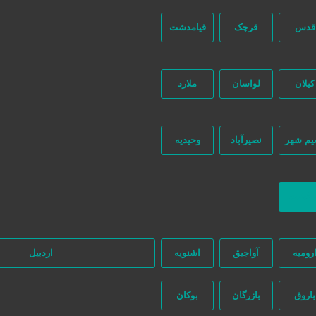
قدس
قرچک
قیامدشت
کیلان
لواسان
ملارد
یم شهر
نصیرآباد
وحیدیه
ه‌ای در این میان وجود ندارد، پس دقت فرمایید که در خرید و فروشِ شما نیازج
ازگشت
رومیه
آواجیق
اشنویه
اردبیل
باروق
بازرگان
بوکان