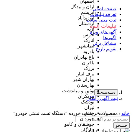
اصفهان
آران و بیدگل
صفحه اصلی
ابریشم
تعرفه تبلیغات
ابوزیدآباد
ثبت مینی سایت
اردستان
تبلیغات انبوه
اژیه
آگهی‌های ویژه
افوس
آگهی‌ها
انارک
مشاغل برتر
ایمانشهر
تقویم تاریخ
بادرود
باغ بهادران
بافران
برزک
برف انبار
بهاران شهر
بهارستان
بوئین و میاندشت
دسته‌بندی‌ها
پیربکران
ثبت اگهی رایگان
تودشک
تیران
جندق
خانه
/ محصولات برچسب خورده “دستگاه تست نشتی خودرو”
جوزدان
جوشقان و کامو
جستجو
چادگان