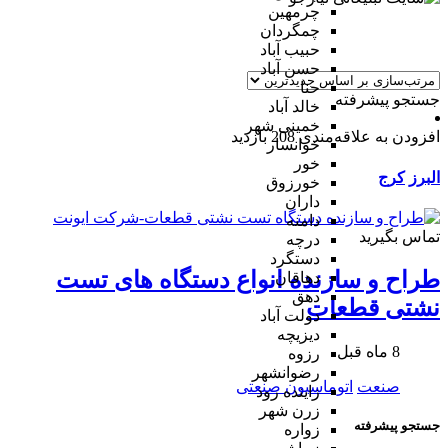
چرمهین
چمگردان
حبیب آباد
حسن آباد
حنا
جستجو پیشرفته
خالد آباد
خمینی شهر
افزودن به علاقه‌مندی
208 بازدید
خوانسار
خور
البرز
کرج
خورزوق
داران
دامنه
تماس بگیرید
درچه
دستگرد
طراح و سازنده انواع دستگاه های تست
دهاقان
دهق
نشتی قطعات
دولت آباد
دیزیچه
8 ماه قبل
رزوه
رضوانشهر
صنعت
اتوماسیون صنعتی
زاینده رود
زرن شهر
جستجو پیشرفته
زواره