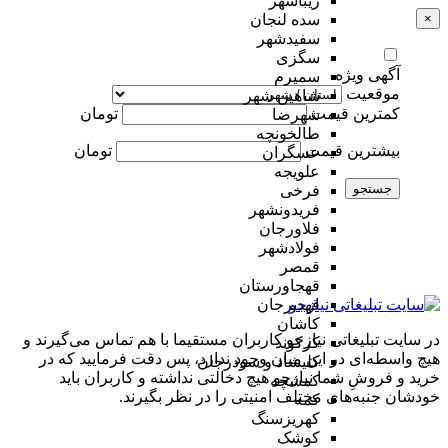
زیباشهر
×
سده لنجان
سفیدشهر
سگزی
آگهی ویژه
سمیرم
موقعیت
شاهین شهر
کمترین قیمت
تومان
شهرضا
طالخونچه
بیشترین قیمت
تومان
عسگران
علویجه
جستجو
فرخی
فریدونشهر
فلاورجان
فولادشهر
قمصر
قهجاورستان
قهدیرجان
کاشان
در سایت تبلیغاتی نیازجو کاربران مستقیما با هم تماس می‌گیرند و
کرکوند
هیچ واسطه‌ای در این میان وجود ندارد، پس دقت فرمایید که در
کلیشاد و سودرجان
خرید و فروشِ شما نیازجو هیچ دخالتی نداشته و کاربران باید
کمشچه
خودشان جنبه‌های مختلف امنیتی را در نظر بگیرند.
کمه
کهریزسنگ
کوشک