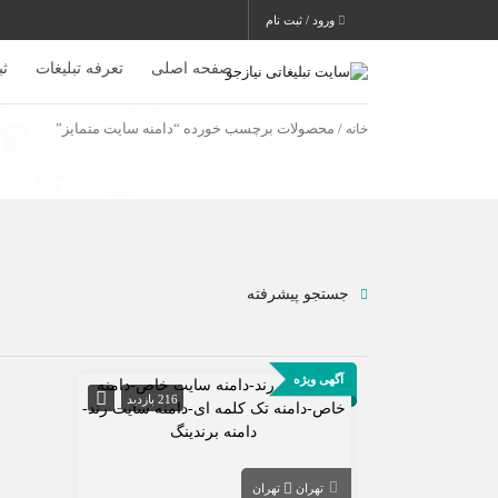
ورود / ثبت نام
صفحه اصلی
تعرفه تبلیغات
ث
خانه
/ محصولات برچسب خورده “دامنه سایت متمایز”
جستجو پیشرفته
آگهی ویژه
216 بازدید
تهران
تهران