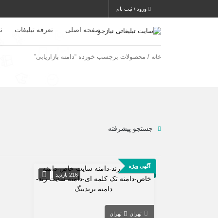
ورود / ثبت نام
صفحه اصلی
تعرفه تبلیغات
ث
/ محصولات برچسب خورده “دامنه بازاریابی”
خانه
جستجو پیشرفته
آگهی ویژه
216 بازدید
تهران
تهران