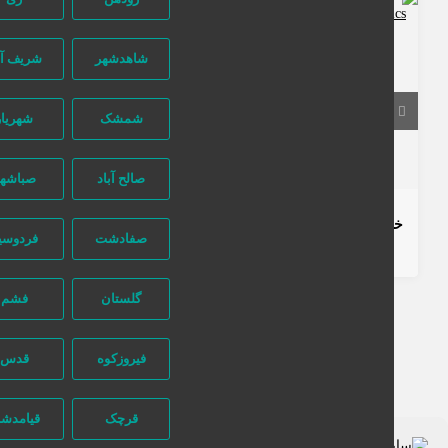
140 بازدید
شاهدشهر
شریف آباد
خراسان رضوی
مشهد
شمشک
شهریار
تماس بگیرید
صالح آباد
صباشهر
خط چشم ماژیکی مای
صفادشت
فردوسیه
7 ماه قبل
لوازم آرایشی و بهداشتی
پزشکی و زیبایی
گلستان
فشم
فیروزکوه
قدس
قرچک
قیامدشت