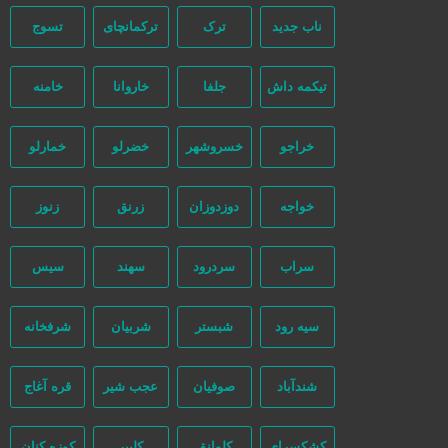
ناب جدید
ترک
ترکمانچای
تسوج
تیکمه داش
جلفا
خاروانا
خامنه
خراجو
خسروشهر
خضرلو
خمارلو
خواجه
دوزدوزان
زرنق
زنوز
سراب
سردرود
سهند
سیس
سیه رود
شبستر
شربیان
شرفخانه
شندآباد
صوفیان
عجب شیر
قره آغاج
کشکسرای
کلوانق
کلیبر
کوزه کنان