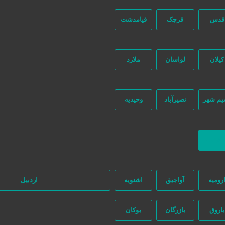
قدس
قرچک
قیامدشت
کیلان
لواسان
ملارد
یم شهر
نصیرآباد
وحیدیه
ه‌ای در این میان وجود ندارد، پس دقت فرمایید که در خرید و فروشِ شما نیازج
ازگشت
رومیه
آواجیق
اشنویه
اردبیل
باروق
بازرگان
بوکان