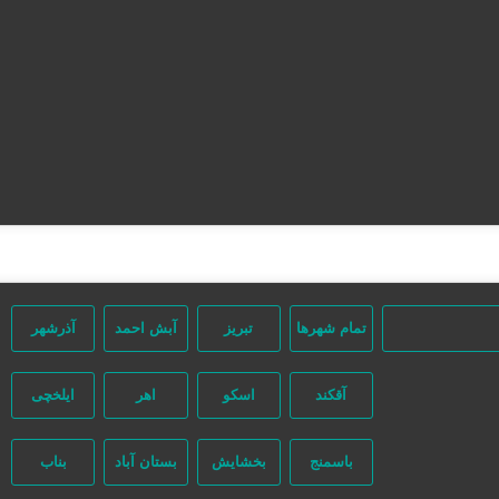
صفحه اصلی
تعرفه تبلیغات
ثبت مینی سایت
تبلیغات انبوه
آگهی‌های ویژه
آگهی‌ها
مشاغل برتر
تقویم تاریخ
تمام شهر‌ها
تبریز
آبش احمد
آذرشهر
آقکند
اسکو
اهر
ایلخچی
باسمنج
بخشایش
بستان آباد
بناب