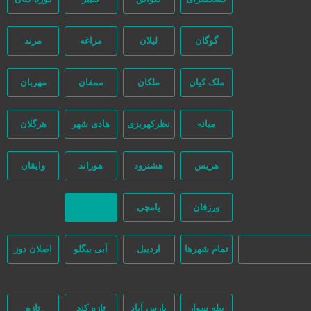
گوگان
لیلان
مراغه
مرند
ملک کیان
ملکان
ممقان
مهربان
میانه
نظرکهریزی
هادی شهر
هرگلان
و هیچ دخالتی نداشته و کاربران باید خودشان جنبه‌های مختلف امنیتی را در
هریس
هشترود
هوراند
وایقان
ورزقان
یامچی
بازگشت
تمام شهر‌ها
اردبیل
آبی بیگلو
اصلان دوز
بیله سوار
پارس آباد
تازه کند
تازه