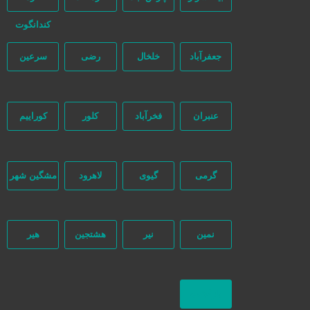
کندانگوت
جعفرآباد
خلخال
رضی
سرعین
عنبران
فخرآباد
کلور
کوراییم
گرمی
گیوی
لاهرود
مشگین شهر
نمین
نیر
هشتجین
هیر
بازگشت