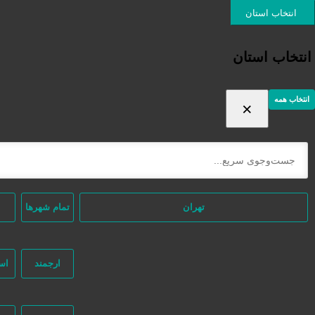
ورود / ثبت نام
انتخاب استان
انتخاب استان
انتخاب همه
×
ثبت اگهی رایگان
دسته‌بندی‌ها
/ محصولات برچسب خورده “حمل اثاث اسباب کشی منزل پیشوا ورامین”
خانه
تهران
تمام شهر‌ها
ارجمند
اس