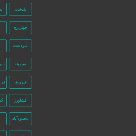
پلدشت
پی
دسترسی سریع
سفارش رپورتاژ آگهی
چهاربرج
صفحه اختصاصی کسب و کار شما
تبلیغات انبوه
سردشت
طراحی سایت اقساطی
قوانین و مقررات
سیمینه
سی
ثبت اینماد
درباره ما
فیرورق
قر 
طراحی سایت : ققنوس پارس
کشاورز
گر
تماس با ما
محمودآباد
نیازجو در اینستاگرام
شماره تماس:
02191304320