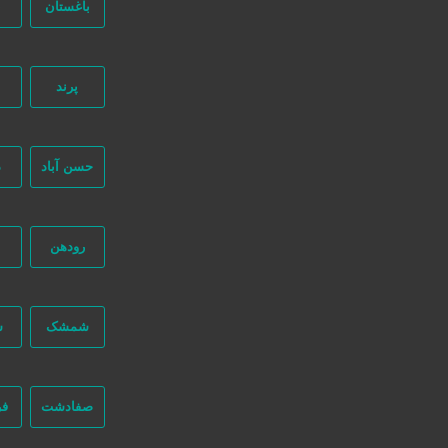
باغستان
ب
پرند
جستجو پیشرفته
حسن آباد
د
رودهن
تهران
پیشوا
شمشک
ش
صفادشت
فر
باربری پیشوا ورامین حمل اثاث اسباب کشی منزل
2 سال قبل
خدمات حمل و نقل