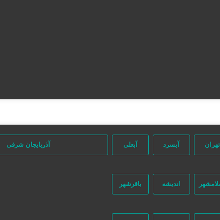
تهران
آبسرد
آبعلی
آذربایجان شرقی
لامشهر
اندیشه
باقرشهر
جستجو