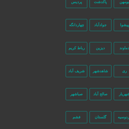
ومهن
پاکدشت
پردیس
پیشوا
جوادآباد
چهاردانگه
ماوند
دیزین
رباط کریم
447 بازدید
ری
شاهدشهر
شریف آباد
هریار
صالح آباد
صباشهر
تماس بگیرید
دوسیه
گلستان
فشم