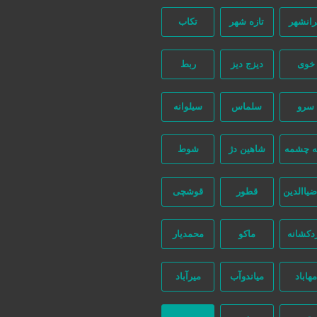
رانشهر
تازه شهر
تکاب
خوی
دیزج دیز
ربط
سرو
سلماس
سیلوانه
ه چشمه
شاهین دژ
شوط
ضیاالدین
قطور
قوشچی
دکشانه
ماکو
محمدیار
مهاباد
میاندوآب
میرآباد