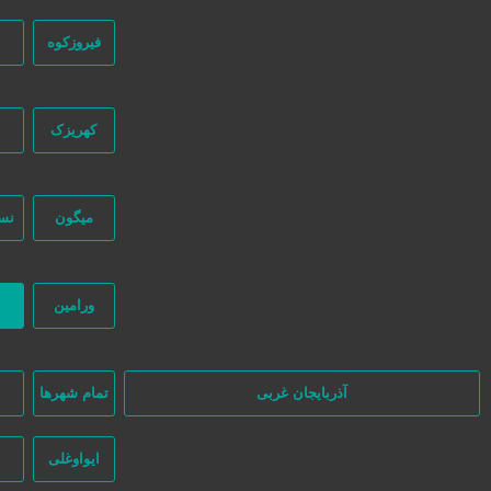
فیروزکوه
کهریزک
میگون
نس
در سایت تبلیغاتی نیازجو کاربران مستقیما با هم تماس می‌گیرند و هیچ واسط
نظر بگیرند.
ورامین
ب
آذربایجان غربی
تمام شهر‌ها
ا
ایواوغلی