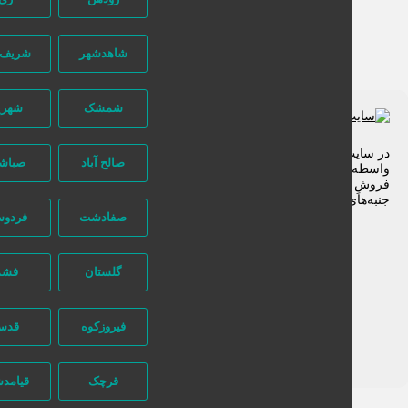
شاهدشهر
شریف آباد
شمشک
شهریار
 سایت تبلیغاتی نیازجو کاربران مستقیما با هم تماس می‌گیرند و هیچ
صالح آباد
صباشهر
سطه‌ای در این میان وجود ندارد، پس دقت فرمایید که در خرید و
وشِ شما نیازجو هیچ دخالتی نداشته و کاربران باید خودشان
به‌های مختلف امنیتی را در نظر بگیرند.
صفادشت
فردوسیه
گلستان
فشم
فیروزکوه
قدس
قرچک
قیامدشت