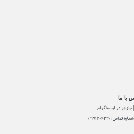
 با ما
نیازجو در اینستاگرام
ماره تماس:
02191304320