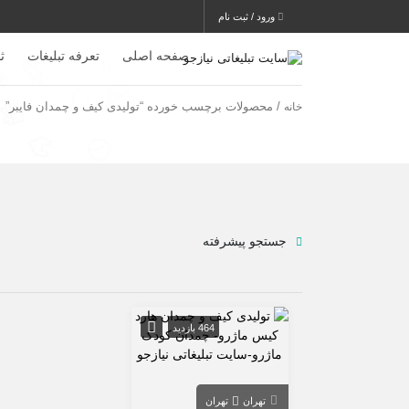
ورود / ثبت نام
صفحه اصلی
تعرفه تبلیغات
ث
/ محصولات برچسب خورده “تولیدی کیف و چمدان فایبر”
خانه
جستجو پیشرفته
464 بازدید
تهران
تهران