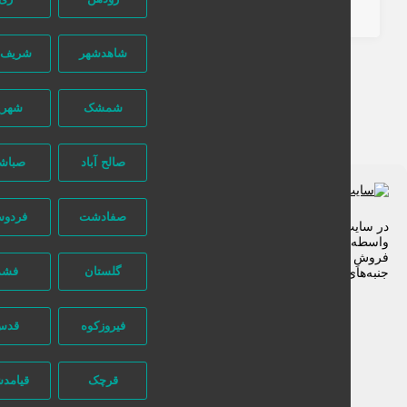
8 ماه قبل
خدمات
شاهدشهر
شریف آباد
شمشک
شهریار
صالح آباد
صباشهر
صفادشت
فردوسیه
 سایت تبلیغاتی نیازجو کاربران مستقیما با هم تماس می‌گیرند و هیچ
سطه‌ای در این میان وجود ندارد، پس دقت فرمایید که در خرید و
وشِ شما نیازجو هیچ دخالتی نداشته و کاربران باید خودشان
گلستان
فشم
به‌های مختلف امنیتی را در نظر بگیرند.
فیروزکوه
قدس
قرچک
قیامدشت