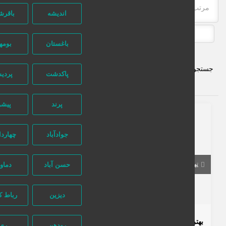
مرتب‌سازی بر اساس جدیدترین
اندیشه
باقرشهر
باغستان
بومهن
ستجو پیشرفته
پاکدشت
پردیس
پرند
پیشوا
246 بازدید
جوادآباد
چهاردانگه
حسن آباد
دماوند
تهران
تهران
دیزین
رباط کریم
تماس بگیرید
بهترین نصاب آنتن ماهواره پاسداران 09356045790
رودهن
ری